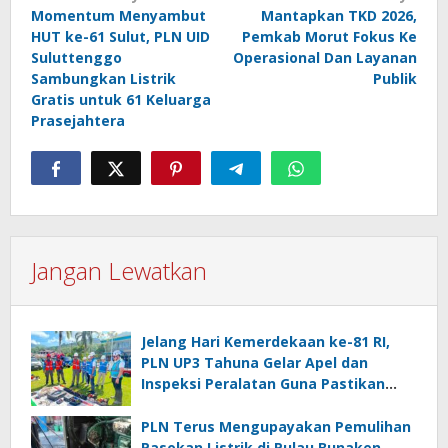
Momentum Menyambut
Mantapkan TKD 2026,
pos
HUT ke-61 Sulut, PLN UID
Pemkab Morut Fokus Ke
Suluttenggo
Operasional Dan Layanan
Sambungkan Listrik
Publik
Gratis untuk 61 Keluarga
Prasejahtera
Jangan Lewatkan
Jelang Hari Kemerdekaan ke-81 RI,
PLN UP3 Tahuna Gelar Apel dan
Inspeksi Peralatan Guna Pastikan
Keandalan Listrik Kepulauan Nusa
Utara
PLN Terus Mengupayakan Pemulihan
Pasokan Listrik di Pulau Bunaken