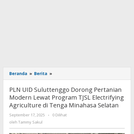
Beranda
»
Berita
»
PLN
UID
Suluttenggo
PLN UID Suluttenggo Dorong Pertanian
Dorong
Modern Lewat Program TJSL Electrifying
Pertanian
Agriculture di Tenga Minahasa Selatan
Modern
Lewat
September 17, 2025
oleh
-
0 Dilihat
Program
Tammy
oleh
Tammy Sakul
TJSL
Sakul
Electrifying