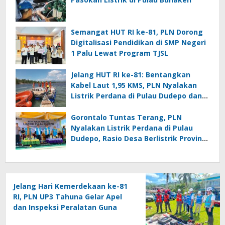
Semangat HUT RI ke-81, PLN Dorong
Digitalisasi Pendidikan di SMP Negeri
1 Palu Lewat Program TJSL
Jelang HUT RI ke-81: Bentangkan
Kabel Laut 1,95 KMS, PLN Nyalakan
Listrik Perdana di Pulau Dudepo dan
Tuntaskan 100 Persen Rasio Desa
Berlistrik Provinsi Gorontalo
Gorontalo Tuntas Terang, PLN
Nyalakan Listrik Perdana di Pulau
Dudepo, Rasio Desa Berlistrik Provinsi
Gorontalo Capai 100 Persen
Jelang Hari Kemerdekaan ke-81
RI, PLN UP3 Tahuna Gelar Apel
dan Inspeksi Peralatan Guna
Pastikan Keandalan Listrik