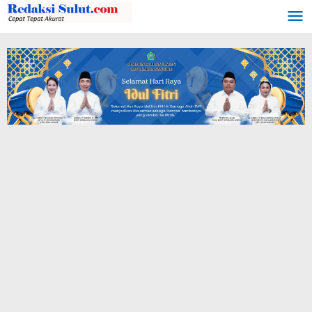
Lewati
ke
konten