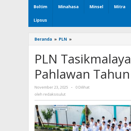
Boltim
Minahasa
Minsel
Mitra
Lipsus
Beranda
»
PLN
»
PLN
Tasikmalaya
Gelar
PLN Tasikmalaya
Upacara
Hari
Pahlawan Tahun
Pahlawan
Tahun
2025
November 23, 2025
oleh
-
0 Dilihat
redaksisulut
oleh
redaksisulut