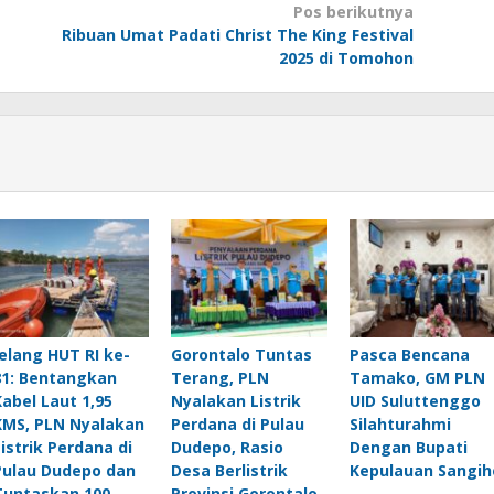
Pos berikutnya
Ribuan Umat Padati Christ The King Festival
2025 di Tomohon
Jelang HUT RI ke-
Gorontalo Tuntas
Pasca Bencana
81: Bentangkan
Terang, PLN
Tamako, GM PLN
Kabel Laut 1,95
Nyalakan Listrik
UID Suluttenggo
KMS, PLN Nyalakan
Perdana di Pulau
Silahturahmi
Listrik Perdana di
Dudepo, Rasio
Dengan Bupati
Pulau Dudepo dan
Desa Berlistrik
Kepulauan Sangih
Tuntaskan 100
Provinsi Gorontalo