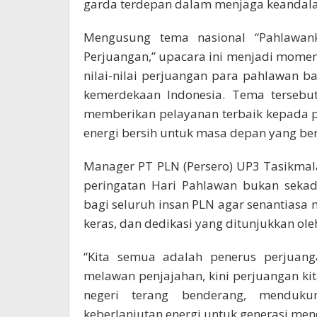
garda terdepan dalam menjaga keandalan
Mengusung tema nasional “Pahlawank
Perjuangan,” upacara ini menjadi mome
nilai-nilai perjuangan para pahlawan 
kemerdekaan Indonesia. Tema tersebu
memberikan pelayanan terbaik kepada 
energi bersih untuk masa depan yang ber
Manager PT PLN (Persero) UP3 Tasikma
peringatan Hari Pahlawan bukan sekad
bagi seluruh insan PLN agar senantiasa
keras, dan dedikasi yang ditunjukkan ol
“Kita semua adalah penerus perjuang
melawan penjajahan, kini perjuangan ki
negeri terang benderang, menduk
keberlanjutan energi untuk generasi men