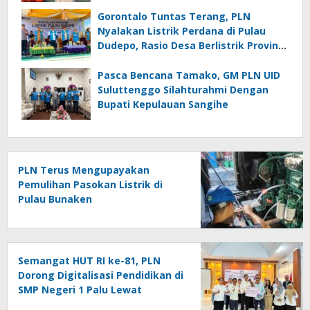
Tuntaskan 100 Persen Rasio Desa
Berlistrik Provinsi Gorontalo
Gorontalo Tuntas Terang, PLN
Nyalakan Listrik Perdana di Pulau
Dudepo, Rasio Desa Berlistrik Provinsi
Gorontalo Capai 100 Persen
Pasca Bencana Tamako, GM PLN UID
Suluttenggo Silahturahmi Dengan
Bupati Kepulauan Sangihe
PLN Terus Mengupayakan
Pemulihan Pasokan Listrik di
Pulau Bunaken
Semangat HUT RI ke-81, PLN
Dorong Digitalisasi Pendidikan di
SMP Negeri 1 Palu Lewat
Program TJSL