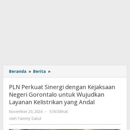
Beranda
»
Berita
»
PLN
Perkuat
Sinergi
PLN Perkuat Sinergi dengan Kejaksaan
dengan
Negeri Gorontalo untuk Wujudkan
Kejaksaan
Layanan Kelistrikan yang Andal
Negeri
Gorontalo
November 20, 2024
oleh
-
574 Dilihat
untuk
Tammy
oleh
Tammy Sakul
Wujudkan
Sakul
Layanan