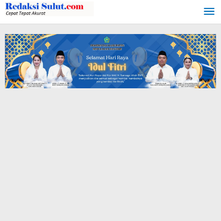
Lewati
ke
konten