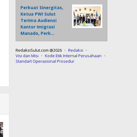
Perkuat Sinergitas,
Ketua PWI Sulut
Terima Audiensi
Kantor Imigrasi
Manado, Perk…
RedaksiSulut.com @2026
Redaksi
Visi dan Misi
Kode Etik Internal Perusahaan
Standart Operasional Prosedur