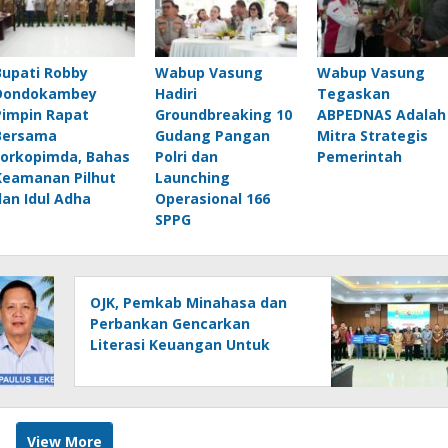
Bupati Robby
Wabup Vasung
Wabup Vasung
Dondokambey
Hadiri
Tegaskan
Pimpin Rapat
Groundbreaking 10
ABPEDNAS Adalah
Bersama
Gudang Pangan
Mitra Strategis
Forkopimda, Bahas
Polri dan
Pemerintah
Keamanan Pilhut
Launching
dan Idul Adha
Operasional 166
SPPG
OJK, Pemkab Minahasa dan
Perbankan Gencarkan
Literasi Keuangan Untuk
UMKM di Tondano
View More