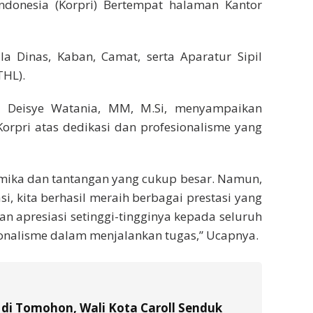
ndonesia (Korpri) Bertempat halaman Kantor
ala Dinas, Kaban, Camat, serta Aparatur Sipil
THL).
 Deisye Watania, MM, M.Si, menyampaikan
Korpri atas dedikasi dan profesionalisme yang
namika dan tantangan yang cukup besar. Namun,
asi, kita berhasil meraih berbagai prestasi yang
 apresiasi setinggi-tingginya kepada seluruh
ionalisme dalam menjalankan tugas,” Ucapnya.
di Tomohon, Wali Kota Caroll Senduk