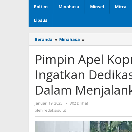
Boltim
Minahasa
Minsel
Mitra
Lipsus
Beranda
»
Minahasa
»
Pimpin
Apel
Kopri,Sekda
Pimpin Apel Kop
Watania
Ingatkan
Ingatkan Dedikas
Dedikasi
dan
Profesionalisme
Dalam Menjalan
Dalam
Menjalankan
Tugas
Januari 19, 2025
oleh
-
302 Dilihat
redaksisulut
oleh
redaksisulut