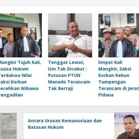
Mangkir Tujuh Kali,
Tenggat Lewat,
Empat Kali
Kuasa Hukum
Izin Tak Dicabut :
Mangkir, Saksi
Terdakwa Nilai
Putusan PTUN
Korban Kebun
Saksi Korban
Manado Terancam
Tumpengan
Lecehkan Wibawa
Tak Bertaji
Terancam di Jerat
Pengadilan
Pidana
Antara Urusan Kemanusiaan dan
Batasan Hukum