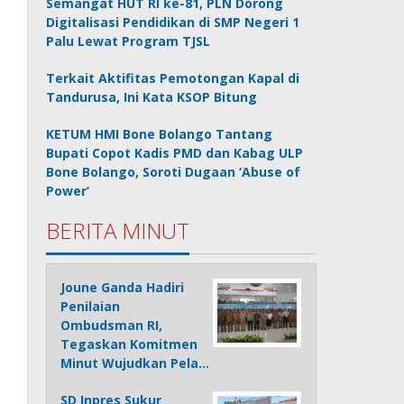
Semangat HUT RI ke-81, PLN Dorong
Digitalisasi Pendidikan di SMP Negeri 1
Palu Lewat Program TJSL
Terkait Aktifitas Pemotongan Kapal di
Tandurusa, Ini Kata KSOP Bitung
KETUM HMI Bone Bolango Tantang
Bupati Copot Kadis PMD dan Kabag ULP
Bone Bolango, Soroti Dugaan ‘Abuse of
Power’
BERITA MINUT
Joune Ganda Hadiri
Penilaian
Ombudsman RI,
Tegaskan Komitmen
Minut Wujudkan Pela…
SD Inpres Sukur