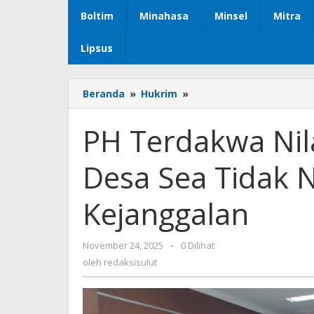
Boltim
Minahasa
Minsel
Mitra
Lipsus
Beranda
»
Hukrim
»
PH
Terdakwa
Nilai
PH Terdakwa Nil
Kesaksian
Perangkat
Desa Sea Tidak N
Desa
Sea
Tidak
Kejanggalan
Netral
dan
Sarat
November 24, 2025
oleh
-
0 Dilihat
Kejanggalan
redaksisulut
oleh
redaksisulut