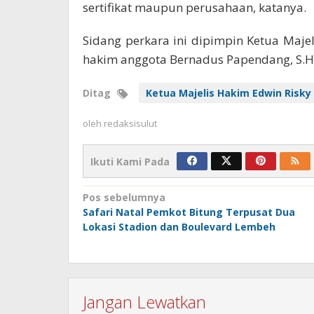
sertifikat maupun perusahaan, katanya.
Sidang perkara ini dipimpin Ketua Maje
hakim anggota Bernadus Papendang, S.H.
Ditag
Ketua Majelis Hakim Edwin Risk
oleh
redaksisulut
Ikuti Kami Pada
Navigasi
Pos sebelumnya
Safari Natal Pemkot Bitung Terpusat Dua
pos
Lokasi Stadion dan Boulevard Lembeh
Jangan Lewatkan