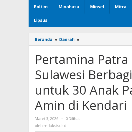
Boltim
Minahasa
Minsel
Mitra
Lipsus
Beranda
»
Daerah
»
Pertamina
Patra
Niaga
Pertamina Patra 
Regional
Sulawesi
Sulawesi Berba
Berbagi
Santunan
Ramadhan
untuk 30 Anak Pa
untuk
30
Amin di Kendari
Anak
Panti
Asuhan
Maret 3, 2026
oleh
-
0 Dilihat
Sultan
redaksisulut
oleh
redaksisulut
Al-