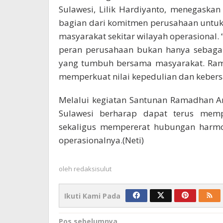
Sulawesi, Lilik Hardiyanto, menegaskan
bagian dari komitmen perusahaan untuk
masyarakat sekitar wilayah operasional. 
peran perusahaan bukan hanya sebagai 
yang tumbuh bersama masyarakat. Ra
memperkuat nilai kepedulian dan kebersam
Melalui kegiatan Santunan Ramadhan An
Sulawesi berharap dapat terus mempe
sekaligus mempererat hubungan harmo
operasionalnya.(Neti)
oleh
redaksisulut
Ikuti Kami Pada
Navigasi
Pos sebelumnya