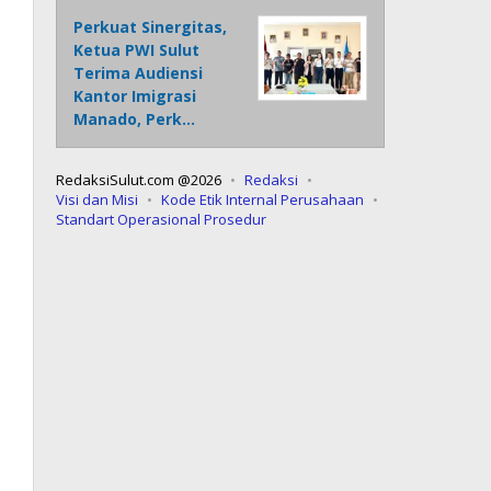
Perkuat Sinergitas,
Ketua PWI Sulut
Terima Audiensi
Kantor Imigrasi
Manado, Perk…
RedaksiSulut.com @2026
Redaksi
Visi dan Misi
Kode Etik Internal Perusahaan
Standart Operasional Prosedur