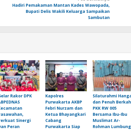
Hadiri Pemakaman Mantan Kades Wawopada,
Bupati Delis Wakili Keluarga Sampaikan
Sambutan
Gelar Rakor DPK
Kapolres
Silaturahmi Hang
ABPEDNAS
Purwakarta AKBP
dan Penuh Berkah
Kecamatan
Febri Nurzam dan
PKK RW 005
Pasawahan,
Ketua Bhayangkari
Bersama Ibu-Ibu
Perkuat Sinergi
Cabang
Muslimat Ar-
Dan Peran
Purwakarta Siap
Rohman Lumbung