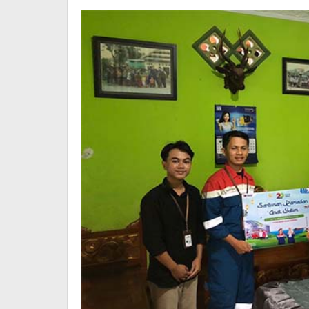
Amin
di
Kendari