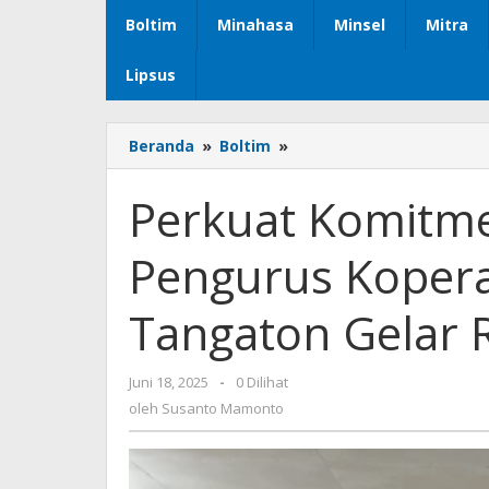
Boltim
Minahasa
Minsel
Mitra
Lipsus
Beranda
»
Boltim
»
Perkuat
Komitmen
Dan
Perkuat Komitme
Rencana
Kerja,
Pengurus Kopera
Pengurus
Koperasi
Merah
Tangaton Gelar 
Putih
Desa
Tangaton
Juni 18, 2025
oleh
-
0 Dilihat
Gelar
Susanto
oleh
Susanto Mamonto
Rapat
Mamonto
Perdana