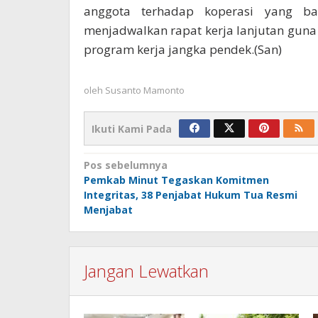
anggota terhadap koperasi yang bar
menjadwalkan rapat kerja lanjutan guna
program kerja jangka pendek.(San)
oleh
Susanto Mamonto
Ikuti Kami Pada
Navigasi
Pos sebelumnya
Pemkab Minut Tegaskan Komitmen
pos
Integritas, 38 Penjabat Hukum Tua Resmi
Menjabat
Jangan Lewatkan