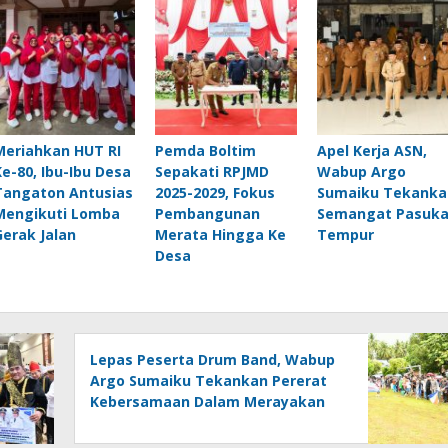
Meriahkan HUT RI
Pemda Boltim
Apel Kerja ASN,
Ke-80, Ibu-Ibu Desa
Sepakati RPJMD
Wabup Argo
Tangaton Antusias
2025-2029, Fokus
Sumaiku Tekanka
Mengikuti Lomba
Pembangunan
Semangat Pasuk
Gerak Jalan
Merata Hingga Ke
Tempur
Desa
Lepas Peserta Drum Band, Wabup
Argo Sumaiku Tekankan Pererat
Kebersamaan Dalam Merayakan
Kemerdekaan RI