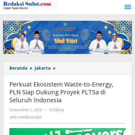
Lewati
ke
konten
Beranda
»
Jakarta
»
Perkuat
Ekosistem
Waste-
Perkuat Ekosistem Waste-to-Energy,
to-
PLN Siap Dukung Proyek PLTSa di
Energy,
Seluruh Indonesia
PLN
Siap
Desember 2, 2025
oleh
-
0 Dilihat
Dukung
redaksisulut
oleh
redaksisulut
Proyek
PLTSa
di