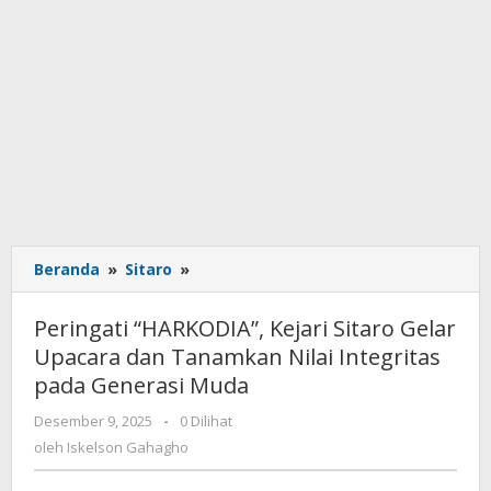
Beranda
»
Sitaro
»
Peringati
"HARKODIA",
Kejari
Peringati “HARKODIA”, Kejari Sitaro Gelar
Sitaro
Upacara dan Tanamkan Nilai Integritas
Gelar
pada Generasi Muda
Upacara
dan
Desember 9, 2025
oleh
-
0 Dilihat
Tanamkan
Iskelson
oleh
Iskelson Gahagho
Nilai
Gahagho
Integritas