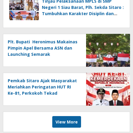
Tinjau Pelaksanaan MPLS di SMP
Negeri 1 Siau Barat, Plh. Sekda Sitaro :
Tumbuhkan Karakter Disiplin dan
Tanggung Jawab
Plt. Bupati Heronimus Makainas
Pimpin Apel Bersama ASN dan
Launching Semarak
Kemerdekaan RI Ke-81
Pemkab Sitaro Ajak Masyarakat
Meriahkan Peringatan HUT RI
Ke-81, Perkokoh Tekad
membangun Daerah
View More