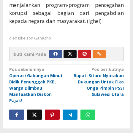
menjalankan program-program pencegahan
korupsi sebagai bagian dari pengabdian
kepada negara dan masyarakat. (Ighel)
oleh
Iskelson Gahagho
Ikuti Kami Pada
Navigasi
Pos sebelumnya
Pos berikutnya
Operasi Gabungan Minut
Bupati Sitaro Nyatakan
pos
Bidik Penunggak PKB,
Dukungan Untuk Fiko
Warga Diimbau
Onga Pimpin PSSI
Manfaatkan Diskon
Sulawesi Utara
Pajak!