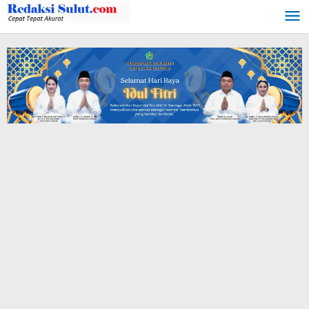
Lewati
ke
konten