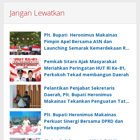
Jangan Lewatkan
Plt. Bupati Heronimus Makainas
Pimpin Apel Bersama ASN dan
Launching Semarak Kemerdekaan RI
Ke-81
Pemkab Sitaro Ajak Masyarakat
Meriahkan Peringatan HUT RI Ke-81,
Perkokoh Tekad membangun Daerah
Pelantikan Penjabat Sekretaris
Daerah, Plt. Bupati Heronimus
Makainas Tekankan Penguatan Tata
Kelola Pemerintahan dan Pelayanan
Publik
Plt. Bupati Heronimus Makainas
Perkuat Sinergi Bersama DPRD dan
Forkopimda