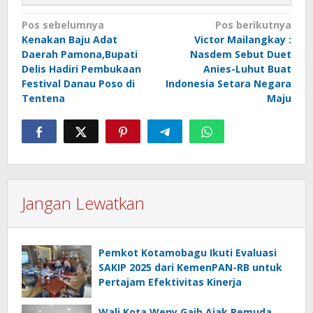
Navigasi
Pos sebelumnya
Pos berikutnya
Kenakan Baju Adat
Victor Mailangkay :
pos
Daerah Pamona,Bupati
Nasdem Sebut Duet
Delis Hadiri Pembukaan
Anies-Luhut Buat
Festival Danau Poso di
Indonesia Setara Negara
Tentena
Maju
Jangan Lewatkan
Pemkot Kotamobagu Ikuti Evaluasi
SAKIP 2025 dari KemenPAN-RB untuk
Pertajam Efektivitas Kinerja
Wali Kota Weny Gaib Ajak Pemuda