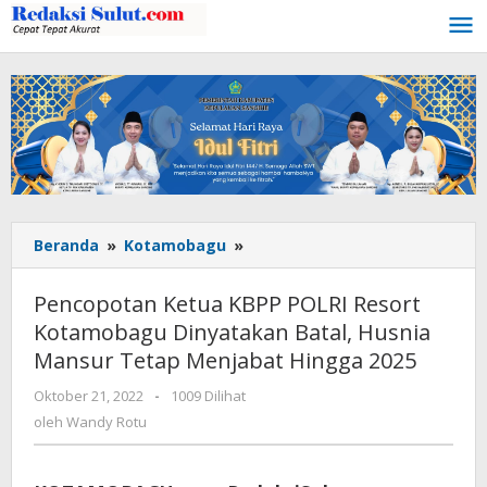
Lewati
ke
konten
Beranda
»
Kotamobagu
»
Pencopotan
Ketua
KBPP
Pencopotan Ketua KBPP POLRI Resort
POLRI
Kotamobagu Dinyatakan Batal, Husnia
Resort
Mansur Tetap Menjabat Hingga 2025
Kotamobagu
Dinyatakan
Oktober 21, 2022
oleh
-
1009 Dilihat
Batal,
Wandy
oleh
Wandy Rotu
Husnia
Rotu
Mansur
Tetap