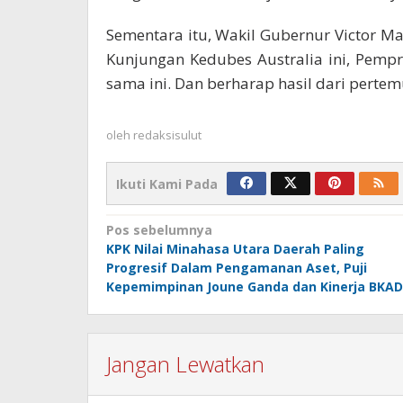
Sementara itu, Wakil Gubernur Victor M
Kunjungan Kedubes Australia ini, Pemp
sama ini. Dan berharap hasil dari pertem
oleh
redaksisulut
Ikuti Kami Pada
Navigasi
Pos sebelumnya
KPK Nilai Minahasa Utara Daerah Paling
pos
Progresif Dalam Pengamanan Aset, Puji
Kepemimpinan Joune Ganda dan Kinerja BKAD
Jangan Lewatkan