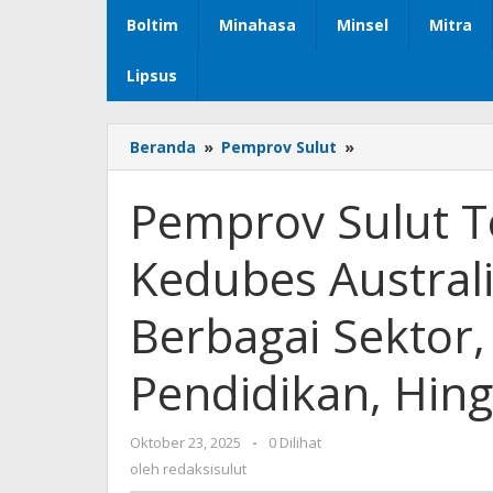
Boltim
Minahasa
Minsel
Mitra
Lipsus
Beranda
»
Pemprov Sulut
»
Pemprov
Sulut
Terima
Pemprov Sulut 
Kunjungan
Kedubes
Kedubes Austral
Australia,
Bahas
Kerjasama
Berbagai Sektor, 
Berbagai
Sektor,
Pendidikan, Hing
Dari
Pariwisata,
Pendidikan,
Oktober 23, 2025
oleh
-
0 Dilihat
Hingga
redaksisulut
oleh
redaksisulut
Peluang