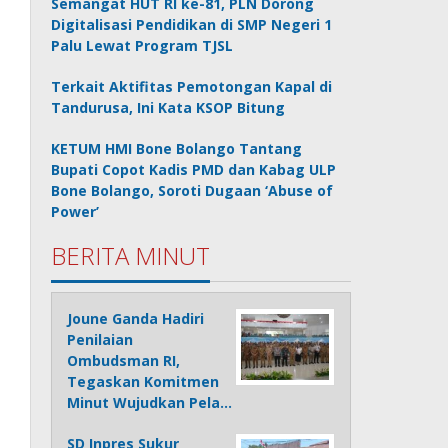
Semangat HUT RI ke-81, PLN Dorong
Digitalisasi Pendidikan di SMP Negeri 1
Palu Lewat Program TJSL
Terkait Aktifitas Pemotongan Kapal di
Tandurusa, Ini Kata KSOP Bitung
KETUM HMI Bone Bolango Tantang
Bupati Copot Kadis PMD dan Kabag ULP
Bone Bolango, Soroti Dugaan ‘Abuse of
Power’
BERITA MINUT
Joune Ganda Hadiri
Penilaian
Ombudsman RI,
Tegaskan Komitmen
Minut Wujudkan Pela…
SD Inpres Sukur