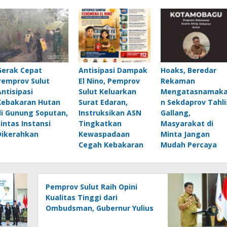
Gerak Cepat
Antisipasi Dampak
Hoaks, Beredar
Pemprov Sulut
El Nino, Pemprov
Rekaman
Antisipasi
Sulut Keluarkan
Mengatasnamak
Kebakaran Hutan
Surat Edaran,
n Sekdaprov Tahli
di Gunung Soputan,
Instruksikan ASN
Gallang,
Lintas Instansi
Tingkatkan
Masyarakat di
Dikerahkan
Kewaspadaan
Minta Jangan
Cegah Kebakaran
Mudah Percaya
Pemprov Sulut Raih Opini
Kualitas Tinggi dari
Ombudsman, Gubernur Yulius
: Ini Apresiasi Yang Luar