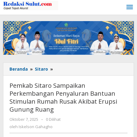
Lewati
ke
konten
Beranda
»
Sitaro
»
Pemkab
Sitaro
Sampaikan
Pemkab Sitaro Sampaikan
Perkembangan
Perkembangan Penyaluran Bantuan
Penyaluran
Stimulan Rumah Rusak Akibat Erupsi
Bantuan
Stimulan
Gunung Ruang
Rumah
Oktober 7, 2025
oleh
-
0 Dilihat
Rusak
Iskelson
oleh
Iskelson Gahagho
Akibat
Gahagho
Erupsi