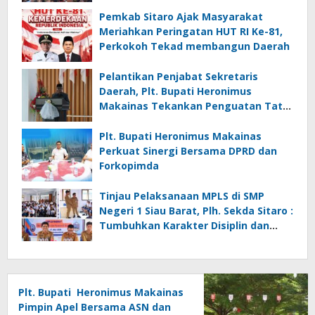
Ke-81
Pemkab Sitaro Ajak Masyarakat
Meriahkan Peringatan HUT RI Ke-81,
Perkokoh Tekad membangun Daerah
Pelantikan Penjabat Sekretaris
Daerah, Plt. Bupati Heronimus
Makainas Tekankan Penguatan Tata
Kelola Pemerintahan dan Pelayanan
Publik
Plt. Bupati Heronimus Makainas
Perkuat Sinergi Bersama DPRD dan
Forkopimda
Tinjau Pelaksanaan MPLS di SMP
Negeri 1 Siau Barat, Plh. Sekda Sitaro :
Tumbuhkan Karakter Disiplin dan
Tanggung Jawab
Plt. Bupati Heronimus Makainas
Pimpin Apel Bersama ASN dan