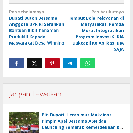
Navigasi
Pos sebelumnya
Pos berikutnya
Bupati Buton Bersama
Jemput Bola Pelayanan di
pos
Anggota DPR RI Serahkan
Masyarakat, Pemda
B𝖺𝗇𝗍𝗎𝖺𝗇 B𝗂𝖻𝗂𝗍 T𝖺𝗇𝖺𝗆𝖺𝗇
Morut Integrasikan
P𝗋𝗈𝖽𝗎𝗄𝗍𝗂𝖿 Kepada
Program Inovasi SI DIA
M𝖺𝗌𝗒𝖺𝗋𝖺𝗄𝖺𝗍 𝖣𝖾𝗌𝖺 𝖶𝗂𝗇𝗇𝗂𝗇𝗀
Dukcapil Ke Aplikasi DIA
SAJA
Jangan Lewatkan
Plt. Bupati Heronimus Makainas
Pimpin Apel Bersama ASN dan
Launching Semarak Kemerdekaan RI