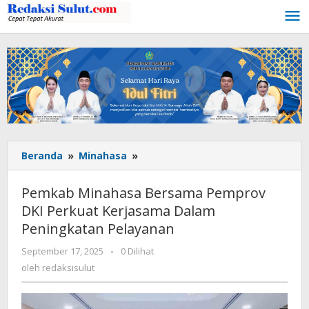
Lewati
ke
konten
Beranda
»
Minahasa
»
Pemkab
Minahasa
Bersama
Pemkab Minahasa Bersama Pemprov
Pemprov
DKI Perkuat Kerjasama Dalam
DKI
Peningkatan Pelayanan
Perkuat
Kerjasama
September 17, 2025
oleh
-
0 Dilihat
Dalam
redaksisulut
oleh
redaksisulut
Peningkatan
Pelayanan