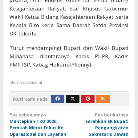
Jakarta, Staf Khusus Gubernur Ketua Bidang
Kesejahteraan Rakyat, Staf Khusus Gubernur
Wakil Ketua Bidang Kesejahteraan Rakyat, serta
Kepala Biro Kerja Sama Daerah Setda Provinsi
DKI Jakarta.
Turut mendampingi Bupati dan Wakil Bupati
Minahasa diantaranya Kadis PUPR, Kadis
PMPTSP, Kabag Hukum, (*Ronny).
oleh
redaksisulut
Ikuti Kami Pada
Navigasi
Pos sebelumnya
Pos berikutnya
Mantapkan TKD 2026,
Serahkan SK Bupati
pos
Pemkab Morut Fokus Ke
Pengangkatan
Operasional Dan Layanan
Sekretaris Dewan