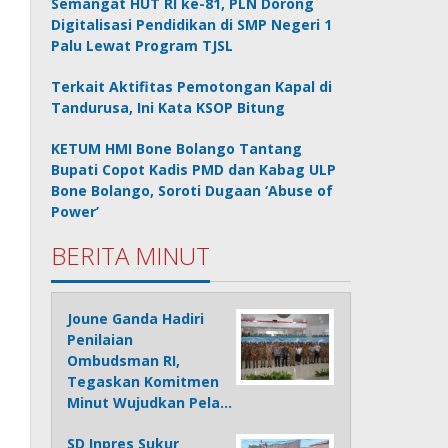
Semangat HUT RI ke-81, PLN Dorong
Digitalisasi Pendidikan di SMP Negeri 1
Palu Lewat Program TJSL
Terkait Aktifitas Pemotongan Kapal di
Tandurusa, Ini Kata KSOP Bitung
KETUM HMI Bone Bolango Tantang
Bupati Copot Kadis PMD dan Kabag ULP
Bone Bolango, Soroti Dugaan ‘Abuse of
Power’
BERITA MINUT
Joune Ganda Hadiri
Penilaian
Ombudsman RI,
Tegaskan Komitmen
Minut Wujudkan Pela…
SD Inpres Sukur