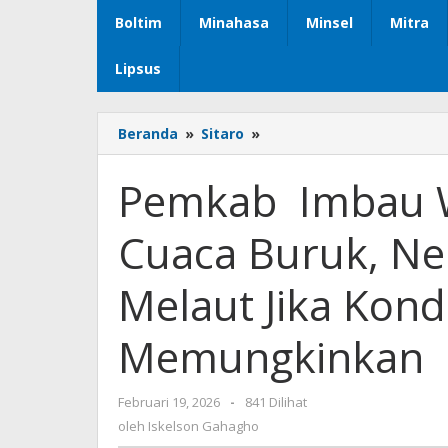
Boltim
Minahasa
Minsel
Mitra
Lipsus
Beranda
»
Sitaro
»
Pemkab
Imbau
Warga
Pemkab Imbau W
Sitaro
Waspadai
Cuaca Buruk, Ne
Cuaca
Buruk,
Nelayan
Melaut Jika Kondi
Diminta
Tunda
Memungkinkan
Melaut
Jika
Kondisi
Februari 19, 2026
oleh
-
841 Dilihat
Tidak
Iskelson
oleh
Iskelson Gahagho
Memungkinkan
Gahagho