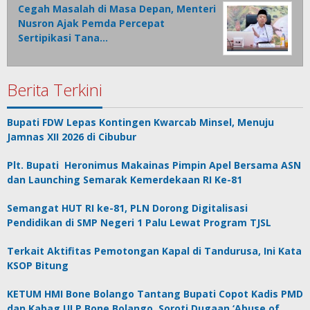
Cegah Masalah di Masa Depan, Menteri
Nusron Ajak Pemda Percepat
Sertipikasi Tana…
Berita Terkini
Bupati FDW Lepas Kontingen Kwarcab Minsel, Menuju
Jamnas XII 2026 di Cibubur
Plt. Bupati Heronimus Makainas Pimpin Apel Bersama ASN
dan Launching Semarak Kemerdekaan RI Ke-81
Semangat HUT RI ke-81, PLN Dorong Digitalisasi
Pendidikan di SMP Negeri 1 Palu Lewat Program TJSL
Terkait Aktifitas Pemotongan Kapal di Tandurusa, Ini Kata
KSOP Bitung
KETUM HMI Bone Bolango Tantang Bupati Copot Kadis PMD
dan Kabag ULP Bone Bolango, Soroti Dugaan ‘Abuse of