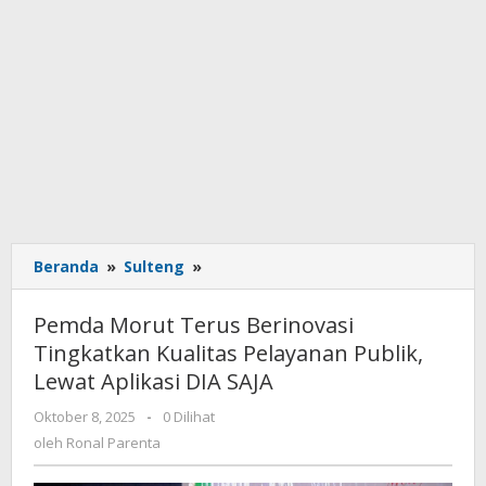
Beranda
»
Sulteng
»
Pemda
Morut
Terus
Pemda Morut Terus Berinovasi
Berinovasi
Tingkatkan Kualitas Pelayanan Publik,
Tingkatkan
Lewat Aplikasi DIA SAJA
Kualitas
Pelayanan
Oktober 8, 2025
oleh
-
0 Dilihat
Publik,
Ronal
oleh
Ronal Parenta
Lewat
Parenta
Aplikasi