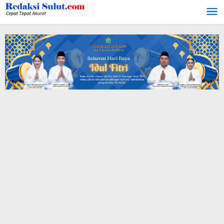
Lewati
ke
konten