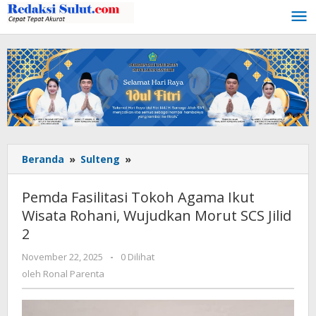
Lewati
ke
konten
Beranda
»
Sulteng
»
Pemda
Fasilitasi
Tokoh
Pemda Fasilitasi Tokoh Agama Ikut
Agama
Wisata Rohani, Wujudkan Morut SCS Jilid
Ikut
2
Wisata
Rohani,
November 22, 2025
oleh
-
0 Dilihat
Wujudkan
Ronal
oleh
Ronal Parenta
Morut
Parenta
SCS
Jilid