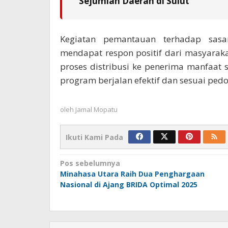
Sejumlah Daerah di Sulut
Kegiatan pemantauan terhadap sasa
mendapat respon positif dari masyaraka
proses distribusi ke penerima manfaat
program berjalan efektif dan sesuai pedo
oleh
Jamal Mopatu
Ikuti Kami Pada
Navigasi
Pos sebelumnya
Minahasa Utara Raih Dua Penghargaan
pos
Nasional di Ajang BRIDA Optimal 2025