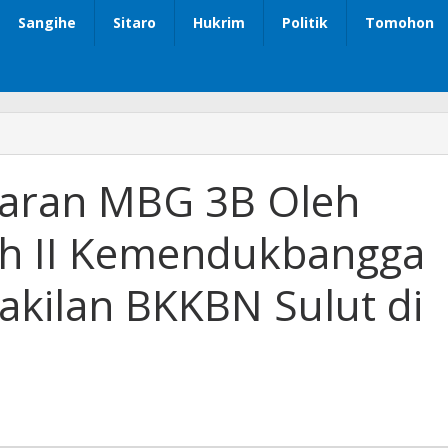
Sangihe
Sitaro
Hukrim
Politik
Tomohon
aran MBG 3B Oleh
ah II Kemendukbangga
akilan BKKBN Sulut di
ga