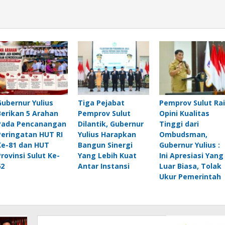
Gubernur Yulius
Tiga Pejabat
Pemprov Sulut Ra
Berikan 5 Arahan
Pemprov Sulut
Opini Kualitas
Pada Pencanangan
Dilantik, Gubernur
Tinggi dari
Peringatan HUT RI
Yulius Harapkan
Ombudsman,
Ke-81 dan HUT
Bangun Sinergi
Gubernur Yulius :
Provinsi Sulut Ke-
Yang Lebih Kuat
Ini Apresiasi Yang
62
Antar Instansi
Luar Biasa, Tolak
Ukur Pemerintah