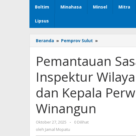
Boltim
Minahasa
Minsel
Mitra
Lipsus
Beranda
»
Pemprov Sulut
»
Pemantauan
Sasaran
MBG
Pemantauan Sas
3B
Oleh
Inspektur Wilay
Inspektur
Wilayah
II
dan Kepala Perw
Kemendukbang
dan
Winangun
Kepala
Perwakilan
BKKBN
Oktober 27, 2025
oleh
-
0 Dilihat
Sulut
Jamal
oleh
Jamal Mopatu
di
Mopatu