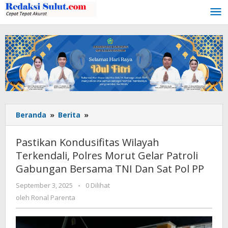
Lewati
ke
konten
Beranda
»
Berita
»
Pastikan
Kondusifitas
Wilayah
Pastikan Kondusifitas Wilayah
Terkendali,
Terkendali, Polres Morut Gelar Patroli
Polres
Gabungan Bersama TNI Dan Sat Pol PP
Morut
Gelar
September 3, 2025
oleh
-
0 Dilihat
Patroli
Ronal
oleh
Ronal Parenta
Gabungan
Parenta
Bersama
TNI