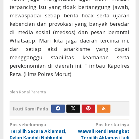
terpancing isu yang tidak bertanggung jawab,
mewaspadai setiap berita hoax serta ujaran
kebencian dan provokasi yang banyak beredar
di media sosial (medsos) dan pesan berantai
Whatsapp. Mari kita jaga daerah tercinta ini,
dari setiap aksi anarkisme yang dapat
mengganggu stabilitas keamanan serta
perekonomian di daerah ini, ” imbau Kapolres
Reza. (Hms Polres Morut)
oleh
Ronal Parenta
Ikuti Kami Pada
Navigasi
Pos sebelumnya
Pos berikutnya
Terpilih Secara Aklamasi,
Wawali Rendi Mangkat
pos
Dylan Kandoli Nahkodai
Terpilih Aklamasi Jadi