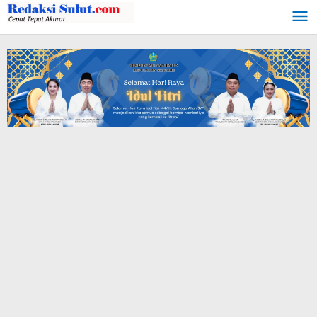
Lewati
ke
konten