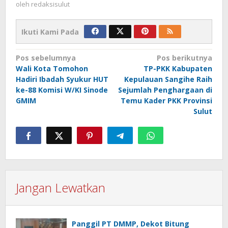
oleh
redaksisulut
Ikuti Kami Pada
Navigasi
Pos sebelumnya
Pos berikutnya
Wali Kota Tomohon
TP-PKK Kabupaten
pos
Hadiri Ibadah Syukur HUT
Kepulauan Sangihe Raih
ke-88 Komisi W/KI Sinode
Sejumlah Penghargaan di
GMIM
Temu Kader PKK Provinsi
Sulut
Jangan Lewatkan
Panggil PT DMMP, Dekot Bitung