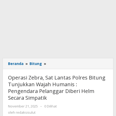
Beranda
»
Bitung
»
Operasi
Zebra,
Sat
Operasi Zebra, Sat Lantas Polres Bitung
Lantas
Tunjukkan Wajah Humanis :
Polres
Pengendara Pelanggar Diberi Helm
Bitung
Tunjukkan
Secara Simpatik
Wajah
November 21, 2025
oleh
-
0 Dilihat
Humanis
redaksisulut
oleh
redaksisulut
: