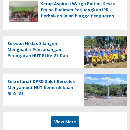
Serap Aspirasi Warga Boltim, Seska
Ervina Budiman Perjuangkan IPR,
Perbaikan Jalan hingga Penguatan
UMKM
Sekwan Niklas Silangen
Menghadiri Pencanangan
Peringatan HUT RI Ke-81 Dan
HUT Provinsi Ke-62 : Bersama
Gubernur Fun Game Mini Soccer
Melawan Tim Kodam XIII
Merdeka
Sekretariat DPRD Sulut Bersolek
Menyambut HUT Kemerdekaan
RI Ke 81
View More