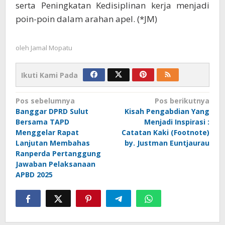
serta Peningkatan Kedisiplinan kerja menjadi
poin-poin dalam arahan apel. (*JM)
oleh
Jamal Mopatu
Ikuti Kami Pada
Navigasi
Pos sebelumnya
Pos berikutnya
Banggar DPRD Sulut
Kisah Pengabdian Yang
pos
Bersama TAPD
Menjadi Inspirasi :
Menggelar Rapat
Catatan Kaki (Footnote)
Lanjutan Membahas
by. Justman Euntjaurau
Ranperda Pertanggung
Jawaban Pelaksanaan
APBD 2025