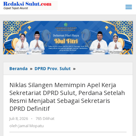
Lewati
ke
konten
Beranda
»
DPRD Prov. Sulut
»
Niklas
Silangen
Memimpin
Niklas Silangen Memimpin Apel Kerja
Apel
Sekretariat DPRD Sulut, Perdana Setelah
Kerja
Resmi Menjabat Sebagai Sekretaris
Sekretariat
DPRD
DPRD Definitif
Sulut,
Juli 8, 2026
oleh
-
765 Dilihat
Perdana
Jamal
oleh
Jamal Mopatu
Setelah
Mopatu
Resmi