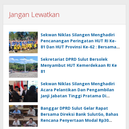
Jangan Lewatkan
Sekwan Niklas Silangen Menghadiri
Pencanangan Peringatan HUT RI Ke-
81 Dan HUT Provinsi Ke-62 : Bersama
Gubernur Fun Game Mini Soccer
Melawan Tim Kodam XIII Merdeka
Sekretariat DPRD Sulut Bersolek
Menyambut HUT Kemerdekaan RI Ke
81
Sekwan Niklas Silangen Menghadiri
Acara Pelantikan Dan Pengambilan
Janji Jabatan Tinggi Pratama Di
Lingkungan Pemprov Sulut : Turut
Berikan Ucapan Selamat
Banggar DPRD Sulut Gelar Rapat
Bersama Direksi Bank SulutGo, Bahas
Rencana Penyertaan Modal Rp30
Miliar pada KUA-PPAS 2027