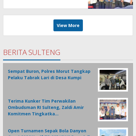
Kualitas Pelayanan Publik
Akuntabel Bebas Mal
Administrasi
View More
BERITA SULTENG
Sempat Buron, Polres Morut Tangkap
Pelaku Tabrak Lari di Desa Kumpi
Terima Kunker Tim Perwakilan
Ombudsman RI Sulteng, Zaldi Amir
Komitmen Tingkatka…
Open Turnamen Sepak Bola Danyon