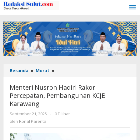
Lewati
ke
konten
Beranda
»
Morut
»
Menteri
Nusron
Hadiri
Menteri Nusron Hadiri Rakor
Rakor
Percepatan, Pembangunan KCJB
Percepatan,
Karawang
Pembangunan
KCJB
September 21, 2025
oleh
-
0 Dilihat
Karawang
Ronal
oleh
Ronal Parenta
Parenta