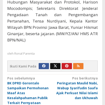
Hubungan Masyarakat dan Protokol, Harison
Mocodompis; Sekretaris Direktorat Jenderal
Pengadaan Tanah dan Pengembangan
Pertanahan, Tensa Nurdiyani, Kepala Kantor
Wilayah BPN Provinsi Jawa Barat, Yuniar Hikmat
Ginanjar, beserta jajaran. (MW/YZ/AN/ HMS ATR
BPN/NAL)
oleh
Ronal Parenta
Ikuti Kami Pada
Navigasi
Pos sebelumnya
Pos berikutnya
BK DPRD Gorontalo
Peringatan Maulid Nabi,
pos
Sampaikan Permohonan
Wabup Syarifudin Saafa
Maaf Atas
Ajak Perkuat Nilai Islami
Kesalahpahaman Publik
dan Ukhuwah
Terkait Pernyataan