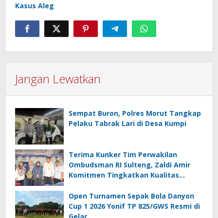
Kasus Aleg
Jangan Lewatkan
Sempat Buron, Polres Morut Tangkap
Pelaku Tabrak Lari di Desa Kumpi
Terima Kunker Tim Perwakilan
Ombudsman RI Sulteng, Zaldi Amir
Komitmen Tingkatkan Kualitas
Pelayanan Publik Akuntabel Bebas
Mal Administrasi
Open Turnamen Sepak Bola Danyon
Cup 1 2026 Yonif TP 825/GWS Resmi di
Gelar