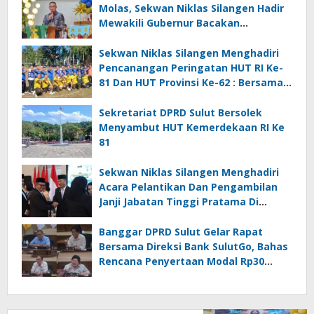
Molas, Sekwan Niklas Silangen Hadir
Mewakili Gubernur Bacakan
Sambutan
Sekwan Niklas Silangen Menghadiri
Pencanangan Peringatan HUT RI Ke-
81 Dan HUT Provinsi Ke-62 : Bersama
Gubernur Fun Game Mini Soccer
Melawan Tim Kodam XIII Merdeka
Sekretariat DPRD Sulut Bersolek
Menyambut HUT Kemerdekaan RI Ke
81
Sekwan Niklas Silangen Menghadiri
Acara Pelantikan Dan Pengambilan
Janji Jabatan Tinggi Pratama Di
Lingkungan Pemprov Sulut : Turut
Berikan Ucapan Selamat
Banggar DPRD Sulut Gelar Rapat
Bersama Direksi Bank SulutGo, Bahas
Rencana Penyertaan Modal Rp30
Miliar pada KUA-PPAS 2027