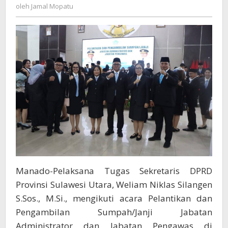
Jamal
Pengawas
oleh
Jamal Mopatu
Mopatu
Lingkup
Pemprov
Sulut,
Sekwan
Silangen
Ucapkan
Selamat
Manado-Pelaksana Tugas Sekretaris DPRD
Provinsi Sulawesi Utara, Weliam Niklas Silangen
S.Sos., M.Si., mengikuti acara Pelantikan dan
Pengambilan Sumpah/Janji Jabatan
Administrator dan Jabatan Pengawas di