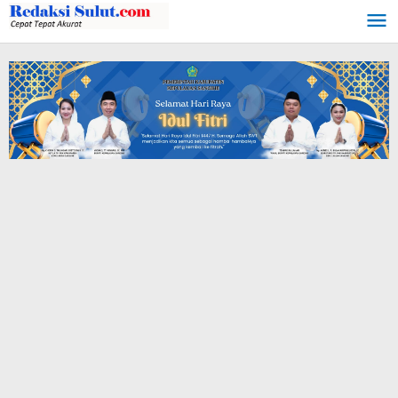
Lewati
ke
konten