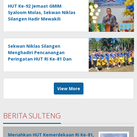
HUT Ke-92 Jemaat GMIM
Syaloom Molas, Sekwan Niklas
Silangen Hadir Mewakili
Gubernur Bacakan Sambutan
Sekwan Niklas Silangen
Menghadiri Pencanangan
Peringatan HUT RI Ke-81 Dan
HUT Provinsi Ke-62 : Bersama
Gubernur Fun Game Mini Soccer
Melawan Tim Kodam XIII
Merdeka
View More
BERITA SULTENG
Meriahkan HUT Kemerdekaan RI Ke-81,