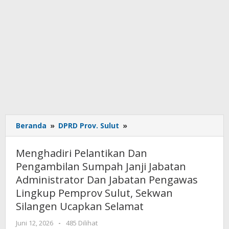
Beranda
»
DPRD Prov. Sulut
»
Menghadiri
Pelantikan
Dan
Menghadiri Pelantikan Dan
Pengambilan
Pengambilan Sumpah Janji Jabatan
Sumpah
Administrator Dan Jabatan Pengawas
Janji
Jabatan
Lingkup Pemprov Sulut, Sekwan
Administrator
Silangen Ucapkan Selamat
Dan
Jabatan
Juni 12, 2026
oleh
-
485 Dilihat