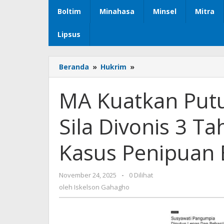
Boltim
Minahasa
Minsel
Mitra
Lipsus
Beranda
»
Hukrim
»
MA
Kuatkan
Putusan,
MA Kuatkan Putu
Susyawati
Alias
Sila Divonis 3 T
Sila
Divonis
3
Kasus Penipuan 
Tahun
Penjara
Dalam
November 24, 2025
oleh
-
0 Dilihat
Kasus
Iskelson
oleh
Iskelson Gahagho
Penipuan
Gahagho
Berantai