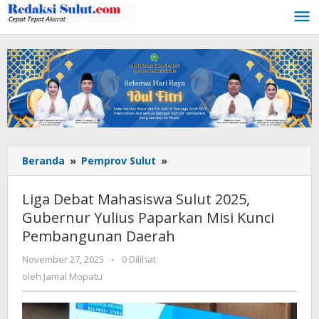
Lewati
ke
konten
Beranda
»
Pemprov Sulut
»
Liga
Debat
Mahasiswa
Liga Debat Mahasiswa Sulut 2025,
Sulut
Gubernur Yulius Paparkan Misi Kunci
2025,
Pembangunan Daerah
Gubernur
Yulius
November 27, 2025
oleh
-
0 Dilihat
Paparkan
Jamal
oleh
Jamal Mopatu
Misi
Mopatu
Kunci
Pembangunan