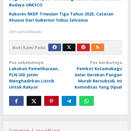
Budaya UNESCO
Rakorev RKDP Triwulan Tiga Tahun 2025, Catatan
Khusus Dari Gubernur Yulius Selvanus
oleh
Jamal Mopatu
Ikuti Kami Pada
Navigasi
Pos sebelumnya
Pos berikutnya
Lakukan Pemeliharaan,
Pemkot Kotamobagu
pos
PLN UID Jatim
Gelar Gerakan Pangan
Menghadirkan Listrik
Murah Bersubsidi, Ini
Untuk Rakyat
Komoditas Yang Dijual
Jangan Lewatkan