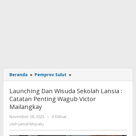
Beranda
»
Pemprov Sulut
»
Launching
Dan
Wisuda
Launching Dan Wisuda Sekolah Lansia :
Sekolah
Catatan Penting Wagub Victor
Lansia
Mailangkay
:
Catatan
November 28, 2025
oleh
-
0 Dilihat
Penting
Jamal
oleh
Jamal Mopatu
Wagub
Mopatu
Victor