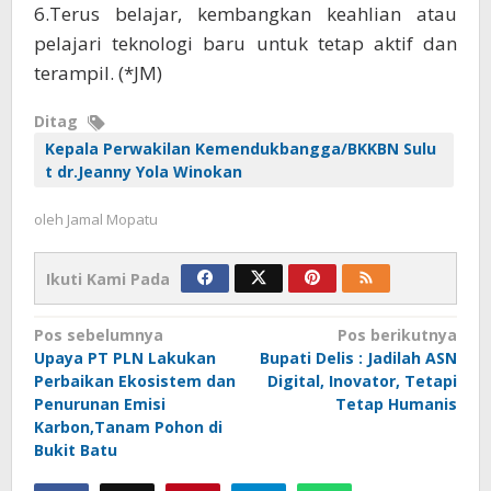
6.Terus belajar, kembangkan keahlian atau
pelajari teknologi baru untuk tetap aktif dan
terampil. (*JM)
Ditag
Kepala Perwakilan Kemendukbangga/BKKBN Sulu
t dr.Jeanny Yola Winokan
oleh
Jamal Mopatu
Ikuti Kami Pada
Navigasi
Pos sebelumnya
Pos berikutnya
Upaya PT PLN Lakukan
Bupati Delis : Jadilah ASN
pos
Perbaikan Ekosistem dan
Digital, Inovator, Tetapi
Penurunan Emisi
Tetap Humanis
Karbon,Tanam Pohon di
Bukit Batu