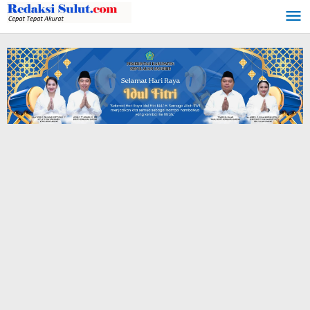
Lewati
ke
konten