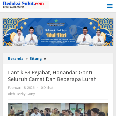
Lewati
ke
konten
Beranda
»
Bitung
»
Lantik
83
Pejabat,
Lantik 83 Pejabat, Honandar Ganti
Honandar
Seluruh Camat Dan Beberapa Lurah
Ganti
Seluruh
Februari 18, 2026
oleh
-
0 Dilihat
Camat
Hezky
oleh
Hezky Gony
Dan
Gony
Beberapa
Lurah