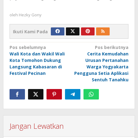
oleh
Hezky Gony
Ikuti Kami Pada
Navigasi
Pos sebelumnya
Pos berikutnya
Wali Kota dan Wakil Wali
Cerita Kemudahan
pos
Kota Tomohon Dukung
Urusan Pertanahan
Langsung Kabasaran di
Warga Yogyakarta
Festival Pecinan
Pengguna Setia Aplikasi
Sentuh Tanahku
Jangan Lewatkan