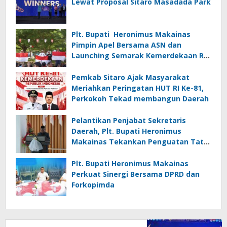
Lewat Proposal Sitaro Masadada Park
Plt. Bupati Heronimus Makainas
Pimpin Apel Bersama ASN dan
Launching Semarak Kemerdekaan RI
Ke-81
Pemkab Sitaro Ajak Masyarakat
Meriahkan Peringatan HUT RI Ke-81,
Perkokoh Tekad membangun Daerah
Pelantikan Penjabat Sekretaris
Daerah, Plt. Bupati Heronimus
Makainas Tekankan Penguatan Tata
Kelola Pemerintahan dan Pelayanan
Publik
Plt. Bupati Heronimus Makainas
Perkuat Sinergi Bersama DPRD dan
Forkopimda