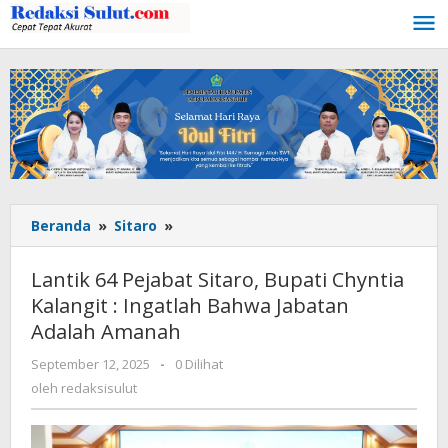
Lewati
ke
konten
Beranda
»
Sitaro
»
Lantik
64
Pejabat
Lantik 64 Pejabat Sitaro, Bupati Chyntia
Sitaro,
Kalangit : Ingatlah Bahwa Jabatan
Bupati
Adalah Amanah
Chyntia
Kalangit
September 12, 2025
oleh
-
0 Dilihat
:
redaksisulut
oleh
redaksisulut
Ingatlah
Bahwa
Jabatan