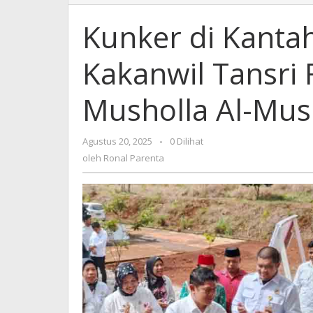
di
Kantah
Kunker di Kanta
ATR/BPN
Morut,
Kakanwil Tansri
Kakanwil
Tansri
Resmikan
Musholla Al-Mus
Gedung
Musholla
Al-
Agustus 20, 2025
oleh
-
0 Dilihat
Muslimin
Ronal
oleh
Ronal Parenta
Parenta