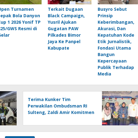
Open Turnamen
Terkait Dugaan
Busyro Sebut
Sepak Bola Danyon
Black Campaign,
Prinsip
Cup 1 2026 Yonif TP
Yusril Ajukan
Keberimbangan,
825/GWS Resmi di
Gugatan PAW
Akurasi, Dan
Gelar
Pilkades Bimor
Kepatuhan Kode
Jaya Ke Panpel
Etik Jurnalistik,
Kabupate
Fondasi Utama
Bangun
Kepercayaan
Publik Terhadap
Media
Terima Kunker Tim
Perwakilan Ombudsman RI
Sulteng, Zaldi Amir Komitmen
Tingkatkan Kualitas
Pelayanan Publik Akuntabel
Bebas Mal Administrasi