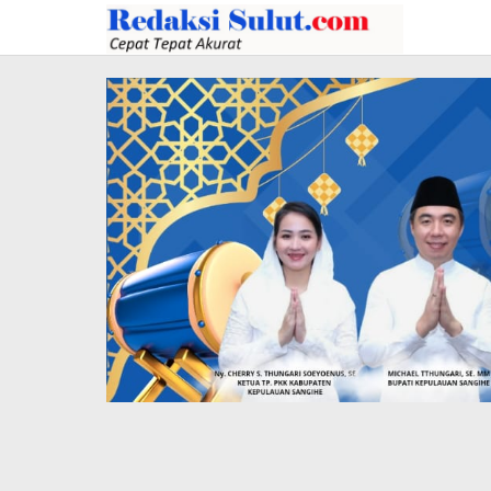
Lewati
ke
konten