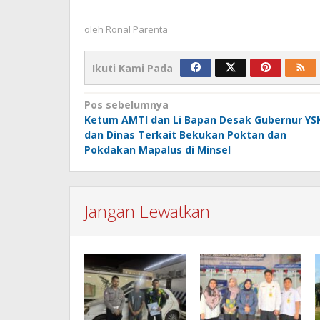
oleh
Ronal Parenta
Ikuti Kami Pada
Navigasi
Pos sebelumnya
Ketum AMTI dan Li Bapan Desak Gubernur YS
pos
dan Dinas Terkait Bekukan Poktan dan
Pokdakan Mapalus di Minsel
Jangan Lewatkan