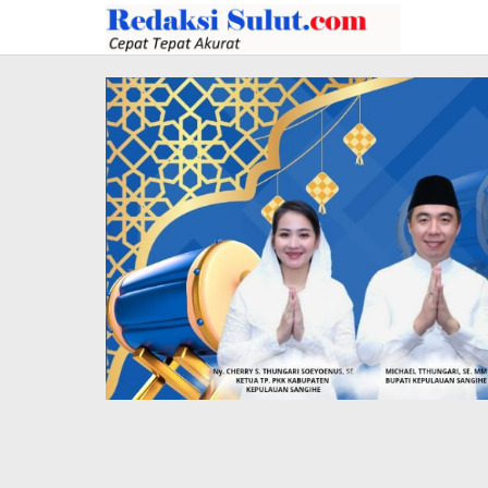
Lewati
ke
konten