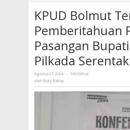
Bolmut
Terima
KPUD Bolmut Ter
2
Surat
Pemberitahuan P
Pemberitahuan
Pendaftaran
Balon
Pasangan Bupati
Pasangan
Bupati
Pilkada Serenta
dan
Wakil
Bupati
Agustus 27, 2024
oleh
-
590 Dilihat
Pilkada
Ricky
oleh
Ricky Babay
Serentak
Babay
2024