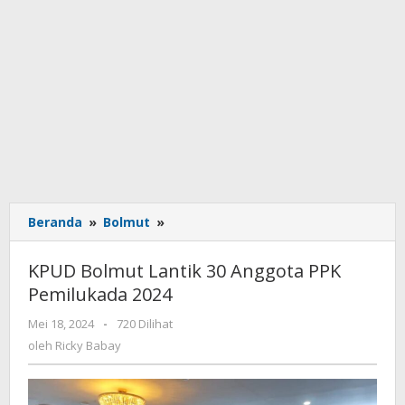
Beranda
»
Bolmut
»
KPUD
Bolmut
Lantik
KPUD Bolmut Lantik 30 Anggota PPK
30
Pemilukada 2024
Anggota
PPK
Mei 18, 2024
oleh
-
720 Dilihat
Pemilukada
Ricky
oleh
Ricky Babay
2024
Babay