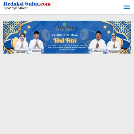
Lewati
ke
konten