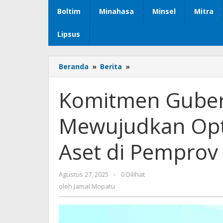
Boltim
Minahasa
Minsel
Mitra
Lipsus
Beranda
»
Berita
»
Komitmen
Gubernur
Yulius
Komitmen Gubern
Selvanus
Mewujudkan
Mewujudkan Opti
Optimalnya
Tata
Kelola
Aset di Pemprov
Aset
di
Pemprov
Agustus 27, 2025
oleh
-
0 Dilihat
Sulawesi
Jamal
oleh
Jamal Mopatu
Utara
Mopatu