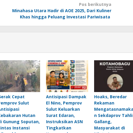
Pos berikutnya
Minahasa Utara Hadir di AOE 2025, Dari Kuliner
Khas hingga Peluang Investasi Pariwisata
Gerak Cepat
Antisipasi Dampak
Hoaks, Beredar
Pemprov Sulut
El Nino, Pemprov
Rekaman
Antisipasi
Sulut Keluarkan
Mengatasnamak
Kebakaran Hutan
Surat Edaran,
n Sekdaprov Tahli
di Gunung Soputan,
Instruksikan ASN
Gallang,
Lintas Instansi
Tingkatkan
Masyarakat di