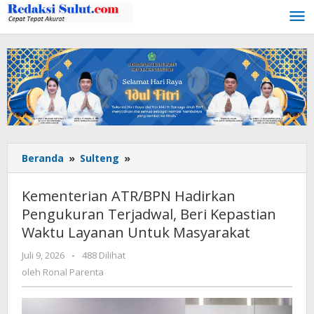
Lewati
ke
konten
Beranda
»
Sulteng
»
Kementerian
ATR/BPN
Hadirkan
Kementerian ATR/BPN Hadirkan
Pengukuran
Pengukuran Terjadwal, Beri Kepastian
Terjadwal,
Waktu Layanan Untuk Masyarakat
Beri
Kepastian
Juli 9, 2026
oleh
-
488 Dilihat
Waktu
Ronal
oleh
Ronal Parenta
Layanan
Parenta
Untuk
Masyarakat