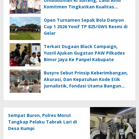
Ombudsman RI Sulteng, Zaldi Amir
Komitmen Tingkatkan Kualitas
Pelayanan Publik Akuntabel Bebas
Mal Administrasi
Open Turnamen Sepak Bola Danyon
Cup 1 2026 Yonif TP 825/GWS Resmi di
Gelar
Terkait Dugaan Black Campaign,
Yusril Ajukan Gugatan PAW Pilkades
Bimor Jaya Ke Panpel Kabupate
Busyro Sebut Prinsip Keberimbangan,
Akurasi, Dan Kepatuhan Kode Etik
Jurnalistik, Fondasi Utama Bangun
Kepercayaan Publik Terhadap Media
Sempat Buron, Polres Morut
Tangkap Pelaku Tabrak Lari di
Desa Kumpi