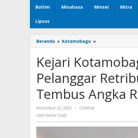
Boltim
Minahasa
Minsel
Mitra
Lipsus
Beranda
»
Kotamobagu
»
Kejari
Kotamobagu
Eksekusi
Kejari Kotamoba
Putusan
Pelanggar
Pelanggar Retrib
Retribusi
Ruko
Pasar,
Tembus Angka Rp
PAD
Tembus
Angka
November 22, 2025
oleh
-
0 Dilihat
Rp1
Anhar
oleh
Anhar Gaib
Miliar
Gaib