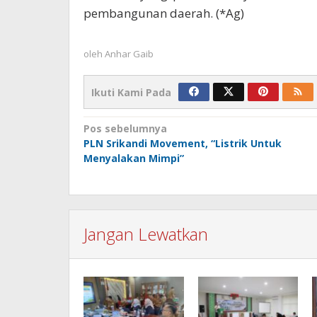
pembangunan daerah. (*Ag)
oleh
Anhar Gaib
Ikuti Kami Pada
Navigasi
Pos sebelumnya
PLN Srikandi Movement, “Listrik Untuk
pos
Menyalakan Mimpi”
Jangan Lewatkan