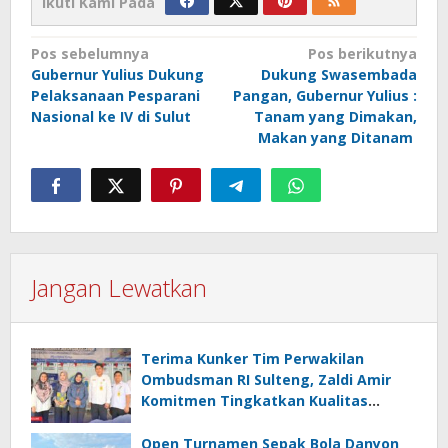
Ikuti Kami Pada
Navigasi
Pos sebelumnya
Pos berikutnya
Gubernur Yulius Dukung
Dukung Swasembada
pos
Pelaksanaan Pesparani
Pangan, Gubernur Yulius :
Nasional ke IV di Sulut
Tanam yang Dimakan,
Makan yang Ditanam
Jangan Lewatkan
Terima Kunker Tim Perwakilan
Ombudsman RI Sulteng, Zaldi Amir
Komitmen Tingkatkan Kualitas
Pelayanan Publik Akuntabel Bebas
Mal Administrasi
Open Turnamen Sepak Bola Danyon