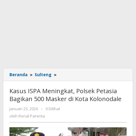
Beranda
»
Sulteng
»
Kasus
ISPA
Meningkat,
Kasus ISPA Meningkat, Polsek Petasia
Polsek
Bagikan 500 Masker di Kota Kolonodale
Petasia
Bagikan
Januari 23, 2026
oleh
-
0 Dilihat
500
Ronal
oleh
Ronal Parenta
Masker
Parenta
di
Kota