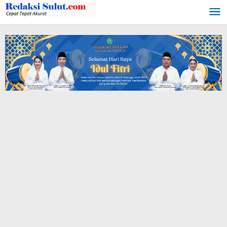
Lewati
ke
konten