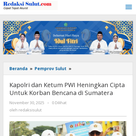
Lewati
ke
konten
Beranda
»
Pemprov Sulut
»
Kapolri
dan
Ketum
Kapolri dan Ketum PWI Heningkan Cipta
PWI
Untuk Korban Bencana di Sumatera
Heningkan
Cipta
November 30, 2025
oleh
-
0 Dilihat
Untuk
redaksisulut
oleh
redaksisulut
Korban
Bencana
di
Sumatera