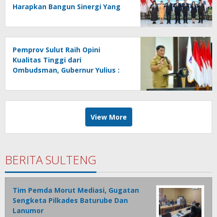
Harapkan Bangun Sinergi Yang
Lebih Kuat Antar Instansi
Pemprov Sulut Raih Opini
Kualitas Tinggi dari
Ombudsman, Gubernur Yulius :
Ini Apresiasi Yang Luar Biasa,
Tolak Ukur Pemerintah
View More
BERITA SULTENG
Tim Pemda Morut Mediasi, Gugatan
Sengketa Pilkades Baturube Dan
Lanumor