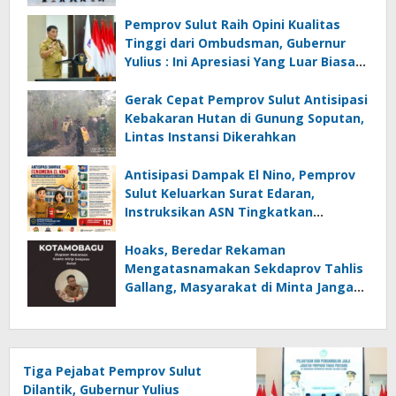
Instansi
Pemprov Sulut Raih Opini Kualitas
Tinggi dari Ombudsman, Gubernur
Yulius : Ini Apresiasi Yang Luar Biasa,
Tolak Ukur Pemerintah
Gerak Cepat Pemprov Sulut Antisipasi
Kebakaran Hutan di Gunung Soputan,
Lintas Instansi Dikerahkan
Antisipasi Dampak El Nino, Pemprov
Sulut Keluarkan Surat Edaran,
Instruksikan ASN Tingkatkan
Kewaspadaan Cegah Kebakaran
Hoaks, Beredar Rekaman
Mengatasnamakan Sekdaprov Tahlis
Gallang, Masyarakat di Minta Jangan
Mudah Percaya
Tiga Pejabat Pemprov Sulut
Dilantik, Gubernur Yulius