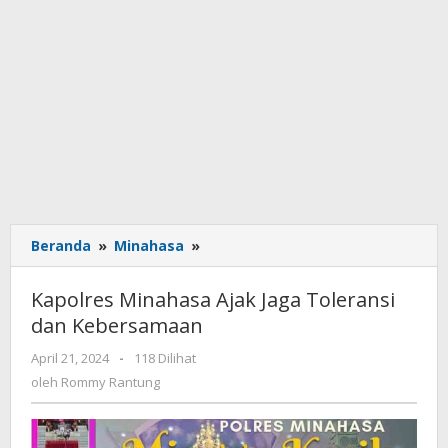
Beranda
»
Minahasa
»
Kapolres
Minahasa
Ajak
Kapolres Minahasa Ajak Jaga Toleransi
Jaga
dan Kebersamaan
Toleransi
dan
April 21, 2024
oleh
-
118 Dilihat
Kebersamaan
Rommy
oleh
Rommy Rantung
Rantung