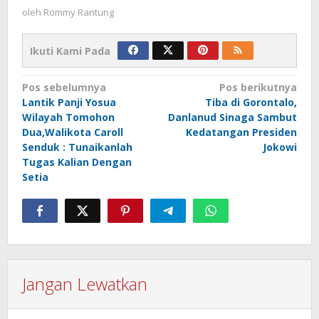
oleh
Rommy Rantung
Ikuti Kami Pada
Navigasi
Pos sebelumnya
Pos berikutnya
Lantik Panji Yosua
Tiba di Gorontalo,
pos
Wilayah Tomohon
Danlanud Sinaga Sambut
Dua,Walikota Caroll
Kedatangan Presiden
Senduk : Tunaikanlah
Jokowi
Tugas Kalian Dengan
Setia
Jangan Lewatkan