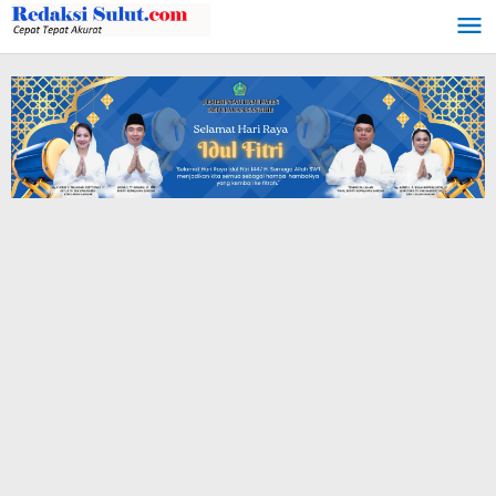
Lewati
ke
konten