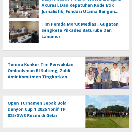
Akurasi, Dan Kepatuhan Kode Etik
Jurnalistik, Fondasi Utama Bangun
Kepercayaan Publik Terhadap Media
Tim Pemda Morut Mediasi, Gugatan
Sengketa Pilkades Baturube Dan
Lanumor
Terima Kunker Tim Perwakilan
Ombudsman RI Sulteng, Zaldi
Amir Komitmen Tingkatkan
Kualitas Pelayanan Publik
Akuntabel Bebas Mal
Administrasi
Open Turnamen Sepak Bola
Danyon Cup 1 2026 Yonif TP
825/GWS Resmi di Gelar