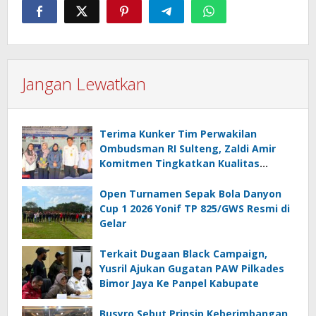
Jangan Lewatkan
Terima Kunker Tim Perwakilan
Ombudsman RI Sulteng, Zaldi Amir
Komitmen Tingkatkan Kualitas
Pelayanan Publik Akuntabel Bebas
Mal Administrasi
Open Turnamen Sepak Bola Danyon
Cup 1 2026 Yonif TP 825/GWS Resmi di
Gelar
Terkait Dugaan Black Campaign,
Yusril Ajukan Gugatan PAW Pilkades
Bimor Jaya Ke Panpel Kabupate
Busyro Sebut Prinsip Keberimbangan,