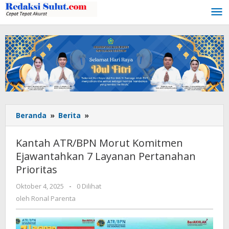
Lewati
ke
konten
Beranda
»
Berita
»
Kantah
ATR/BPN
Morut
Kantah ATR/BPN Morut Komitmen
Komitmen
Ejawantahkan 7 Layanan Pertanahan
Ejawantahkan
Prioritas
7
Layanan
Oktober 4, 2025
oleh
-
0 Dilihat
Pertanahan
Ronal
oleh
Ronal Parenta
Prioritas
Parenta