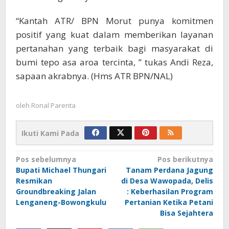
“Kantah ATR/ BPN Morut punya komitmen
positif yang kuat dalam memberikan layanan
pertanahan yang terbaik bagi masyarakat di
bumi tepo asa aroa tercinta, ” tukas Andi Reza,
sapaan akrabnya. (Hms ATR BPN/NAL)
oleh
Ronal Parenta
Ikuti Kami Pada
Navigasi
Pos sebelumnya
Pos berikutnya
Bupati Michael Thungari
Tanam Perdana Jagung
pos
Resmikan
di Desa Wawopada, Delis
Groundbreaking Jalan
: Keberhasilan Program
Lenganeng-Bowongkulu
Pertanian Ketika Petani
Bisa Sejahtera