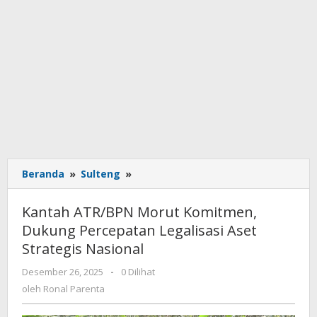
Beranda
»
Sulteng
»
Kantah
ATR/BPN
Morut
Kantah ATR/BPN Morut Komitmen,
Komitmen,
Dukung Percepatan Legalisasi Aset
Dukung
Strategis Nasional
Percepatan
Legalisasi
Desember 26, 2025
oleh
-
0 Dilihat
Aset
Ronal
oleh
Ronal Parenta
Strategis
Parenta
Nasional