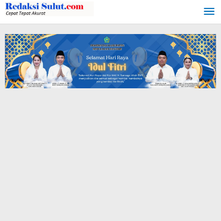
Lewati
ke
konten