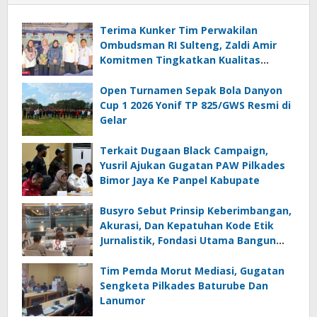
Terima Kunker Tim Perwakilan
Ombudsman RI Sulteng, Zaldi Amir
Komitmen Tingkatkan Kualitas
Pelayanan Publik Akuntabel Bebas
Mal Administrasi
Open Turnamen Sepak Bola Danyon
Cup 1 2026 Yonif TP 825/GWS Resmi di
Gelar
Terkait Dugaan Black Campaign,
Yusril Ajukan Gugatan PAW Pilkades
Bimor Jaya Ke Panpel Kabupate
Busyro Sebut Prinsip Keberimbangan,
Akurasi, Dan Kepatuhan Kode Etik
Jurnalistik, Fondasi Utama Bangun
Kepercayaan Publik Terhadap Media
Tim Pemda Morut Mediasi, Gugatan
Sengketa Pilkades Baturube Dan
Lanumor