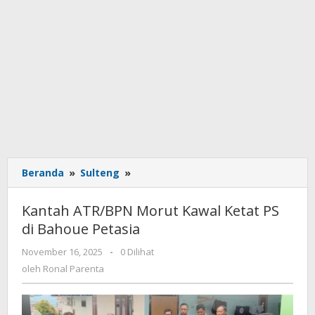
Beranda
»
Sulteng
»
Kantah
ATR/BPN
Morut
Kantah ATR/BPN Morut Kawal Ketat PS
Kawal
di Bahoue Petasia
Ketat
PS
November 16, 2025
oleh
-
0 Dilihat
di
Ronal
oleh
Ronal Parenta
Bahoue
Parenta
Petasia