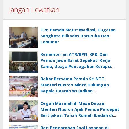
Jangan Lewatkan
Tim Pemda Morut Mediasi, Gugatan
Sengketa Pilkades Baturube Dan
Lanumor
Kementerian ATR/BPN, KPK, Dan
Pemda Jawa Barat Sepakati Kerja
Sama, Upaya Pencegahan Korupsi
Serta Penguatan Ekonomi Daerah
Rakor Bersama Pemda Se-NTT,
Menteri Nusron Minta Dukungan
Kepala Daerah Wujudkan
Transformasi Layanan Pertanahan
Cegah Masalah di Masa Depan,
Menteri Nusron Ajak Pemda Percepat
Sertipikasi Tanah Rumah Ibadah di
NTT
Beri Pengarahan Soal Layanan di