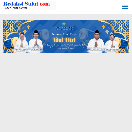
Lewati
ke
konten