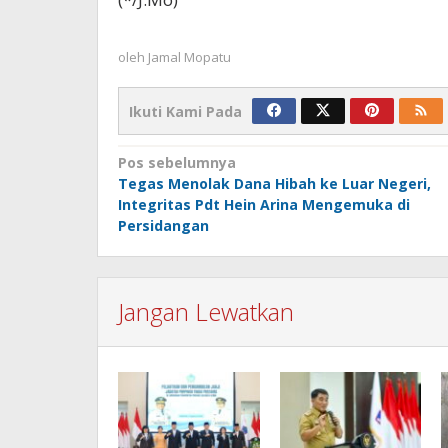
oleh
Jamal Mopatu
Ikuti Kami Pada
Navigasi
Pos sebelumnya
Tegas Menolak Dana Hibah ke Luar Negeri,
pos
Integritas Pdt Hein Arina Mengemuka di
Persidangan
Jangan Lewatkan