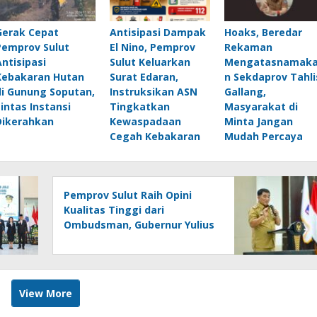
Gerak Cepat
Antisipasi Dampak
Hoaks, Beredar
Pemprov Sulut
El Nino, Pemprov
Rekaman
Antisipasi
Sulut Keluarkan
Mengatasnamak
Kebakaran Hutan
Surat Edaran,
n Sekdaprov Tahli
di Gunung Soputan,
Instruksikan ASN
Gallang,
Lintas Instansi
Tingkatkan
Masyarakat di
Dikerahkan
Kewaspadaan
Minta Jangan
Cegah Kebakaran
Mudah Percaya
Pemprov Sulut Raih Opini
Kualitas Tinggi dari
Ombudsman, Gubernur Yulius
: Ini Apresiasi Yang Luar
Biasa, Tolak Ukur Pemerintah
View More