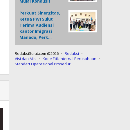
Mulai Kondusif
Perkuat Sinergitas,
Ketua PWI Sulut
Terima Audiensi
Kantor Imigrasi
Manado, Perk…
RedaksiSulut.com @2026
Redaksi
Visi dan Misi
Kode Etik Internal Perusahaan
Standart Operasional Prosedur