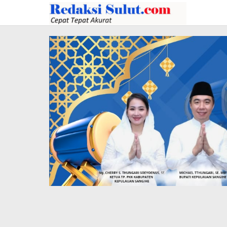
Lewati
ke
konten