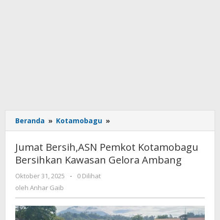
Beranda
»
Kotamobagu
»
Jumat
Bersih,ASN
Pemkot
Jumat Bersih,ASN Pemkot Kotamobagu
Kotamobagu
Bersihkan Kawasan Gelora Ambang
Bersihkan
Kawasan
Oktober 31, 2025
oleh
-
0 Dilihat
Gelora
Anhar
oleh
Anhar Gaib
Ambang
Gaib