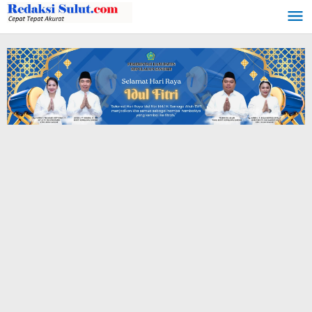
Lewati
ke
konten