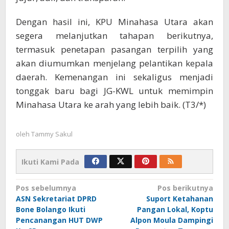
Dengan hasil ini, KPU Minahasa Utara akan
segera melanjutkan tahapan berikutnya,
termasuk penetapan pasangan terpilih yang
akan diumumkan menjelang pelantikan kepala
daerah. Kemenangan ini sekaligus menjadi
tonggak baru bagi JG-KWL untuk memimpin
Minahasa Utara ke arah yang lebih baik. (T3/*)
oleh
Tammy Sakul
Ikuti Kami Pada
Navigasi
Pos sebelumnya
Pos berikutnya
ASN Sekretariat DPRD
Suport Ketahanan
pos
Bone Bolango Ikuti
Pangan Lokal, Koptu
Pencanangan HUT DWP
Alpon Moula Dampingi