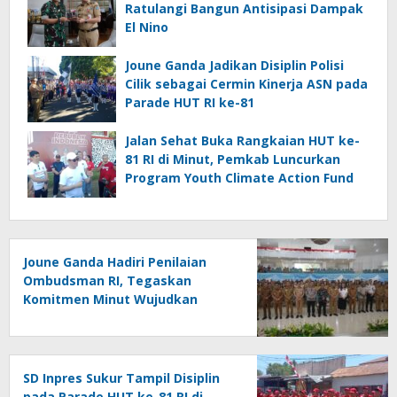
Ratulangi Bangun Antisipasi Dampak
El Nino
Joune Ganda Jadikan Disiplin Polisi
Cilik sebagai Cermin Kinerja ASN pada
Parade HUT RI ke-81
Jalan Sehat Buka Rangkaian HUT ke-
81 RI di Minut, Pemkab Luncurkan
Program Youth Climate Action Fund
Joune Ganda Hadiri Penilaian
Ombudsman RI, Tegaskan
Komitmen Minut Wujudkan
Pelayanan Publik Berkualitas
SD Inpres Sukur Tampil Disiplin
pada Parade HUT ke-81 RI di