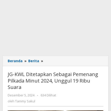
Beranda
»
Berita
»
JG-
KWL
Ditetapkan
JG-KWL Ditetapkan Sebagai Pemenang
Sebagai
Pilkada Minut 2024, Unggul 19 Ribu
Pemenang
Suara
Pilkada
Minut
Desember 5, 2024
oleh
-
634 Dilihat
2024,
Tammy
oleh
Tammy Sakul
Unggul
Sakul
19