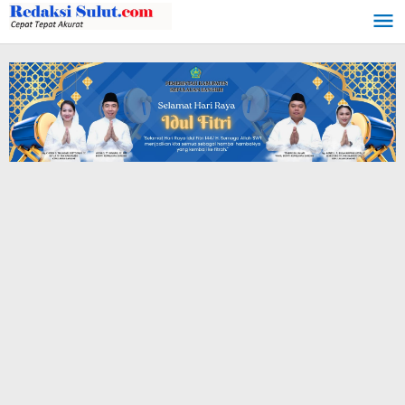
Lewati
ke
konten