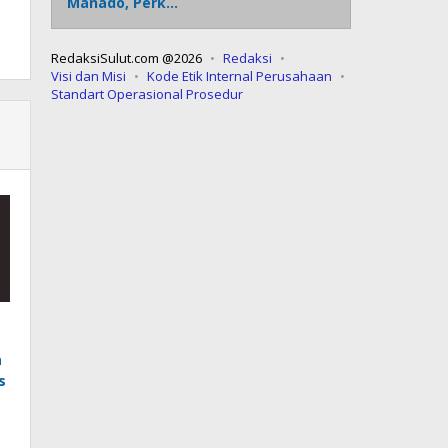
Manado, Perk…
RedaksiSulut.com @2026
Redaksi
Visi dan Misi
Kode Etik Internal Perusahaan
Standart Operasional Prosedur
a
s