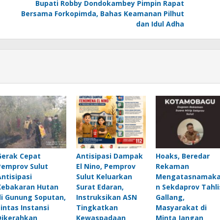
Bupati Robby Dondokambey Pimpin Rapat
Bersama Forkopimda, Bahas Keamanan Pilhut
dan Idul Adha
Gerak Cepat
Antisipasi Dampak
Hoaks, Beredar
Pemprov Sulut
El Nino, Pemprov
Rekaman
Antisipasi
Sulut Keluarkan
Mengatasnamak
Kebakaran Hutan
Surat Edaran,
n Sekdaprov Tahli
di Gunung Soputan,
Instruksikan ASN
Gallang,
Lintas Instansi
Tingkatkan
Masyarakat di
Dikerahkan
Kewaspadaan
Minta Jangan