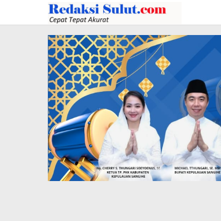
Lewati
ke
konten