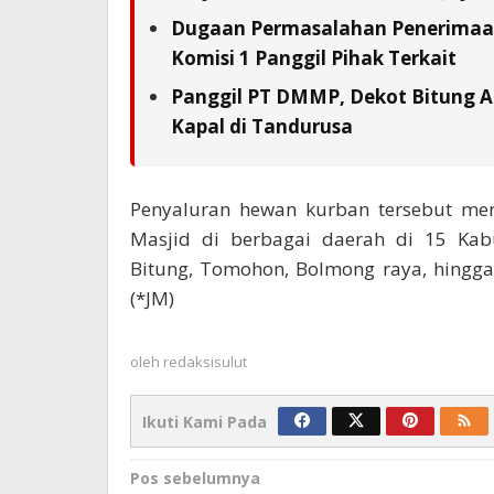
Dugaan Permasalahan Penerimaan 
Komisi 1 Panggil Pihak Terkait
Panggil PT DMMP, Dekot Bitung A
Kapal di Tandurusa
Penyaluran hewan kurban tersebut me
Masjid di berbagai daerah di 15 Kab
Bitung, Tomohon, Bolmong raya, hingg
(*JM)
oleh
redaksisulut
Ikuti Kami Pada
Navigasi
Pos sebelumnya