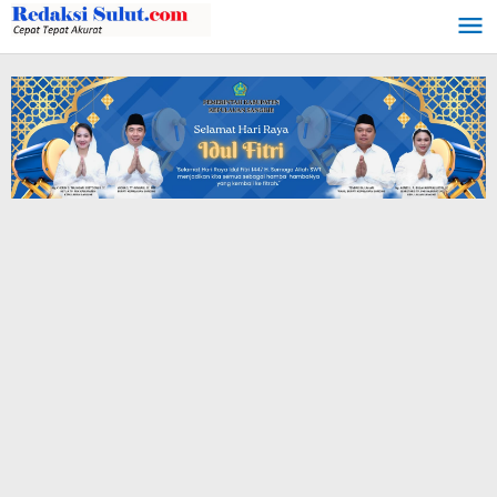
Lewati
ke
konten