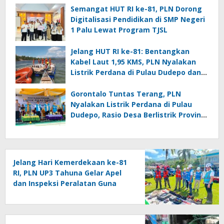
Semangat HUT RI ke-81, PLN Dorong
Digitalisasi Pendidikan di SMP Negeri
1 Palu Lewat Program TJSL
Jelang HUT RI ke-81: Bentangkan
Kabel Laut 1,95 KMS, PLN Nyalakan
Listrik Perdana di Pulau Dudepo dan
Tuntaskan 100 Persen Rasio Desa
Berlistrik Provinsi Gorontalo
Gorontalo Tuntas Terang, PLN
Nyalakan Listrik Perdana di Pulau
Dudepo, Rasio Desa Berlistrik Provinsi
Gorontalo Capai 100 Persen
Jelang Hari Kemerdekaan ke-81
RI, PLN UP3 Tahuna Gelar Apel
dan Inspeksi Peralatan Guna
Pastikan Keandalan Listrik
Kepulauan Nusa Utara