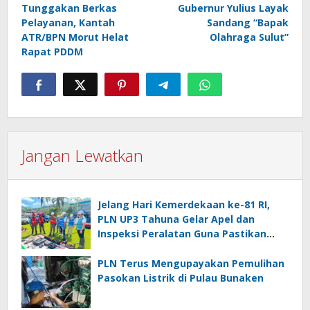
pos
Tunggakan Berkas
Gubernur Yulius Layak
Pelayanan, Kantah
Sandang “Bapak
ATR/BPN Morut Helat
Olahraga Sulut”
Rapat PDDM
Jangan Lewatkan
Jelang Hari Kemerdekaan ke-81 RI,
PLN UP3 Tahuna Gelar Apel dan
Inspeksi Peralatan Guna Pastikan
Keandalan Listrik Kepulauan Nusa
Utara
PLN Terus Mengupayakan Pemulihan
Pasokan Listrik di Pulau Bunaken