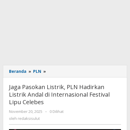
Beranda
»
PLN
»
Jaga
Pasokan
Listrik,
Jaga Pasokan Listrik, PLN Hadirkan
PLN
Listrik Andal di Internasional Festival
Hadirkan
Lipu Celebes
Listrik
Andal
November 20, 2025
oleh
-
0 Dilihat
di
redaksisulut
oleh
redaksisulut
Internasional
Festival