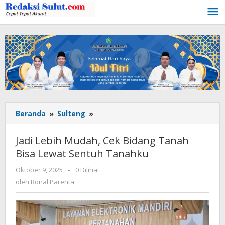
Lewati
ke
konten
Beranda
»
Sulteng
»
Jadi
Lebih
Mudah,
Jadi Lebih Mudah, Cek Bidang Tanah
Cek
Bisa Lewat Sentuh Tanahku
Bidang
Tanah
Oktober 9, 2025
oleh
-
0 Dilihat
Bisa
Ronal
oleh
Ronal Parenta
Lewat
Parenta
Sentuh
Tanahku