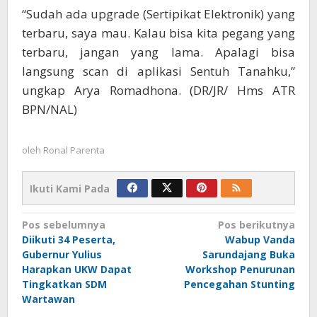
“Sudah ada upgrade (Sertipikat Elektronik) yang
terbaru, saya mau. Kalau bisa kita pegang yang
terbaru, jangan yang lama. Apalagi bisa
langsung scan di aplikasi Sentuh Tanahku,”
ungkap Arya Romadhona. (DR/JR/ Hms ATR
BPN/NAL)
oleh
Ronal Parenta
Ikuti Kami Pada
Navigasi
Pos sebelumnya
Pos berikutnya
Diikuti 34 Peserta,
Wabup Vanda
pos
Gubernur Yulius
Sarundajang Buka
Harapkan UKW Dapat
Workshop Penurunan
Tingkatkan SDM
Pencegahan Stunting
Wartawan