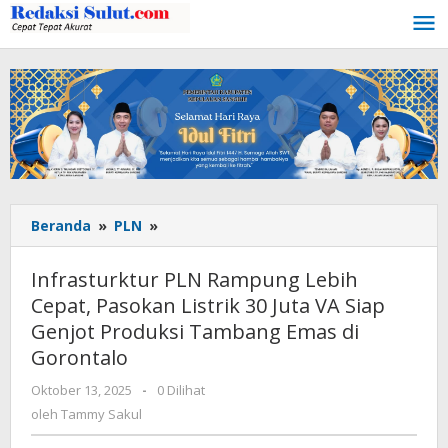
Lewati
ke
konten
Beranda
»
PLN
»
Infrasturktur
PLN
Rampung
Infrasturktur PLN Rampung Lebih
Lebih
Cepat, Pasokan Listrik 30 Juta VA Siap
Cepat,
Genjot Produksi Tambang Emas di
Pasokan
Listrik
Gorontalo
30
Oktober 13, 2025
oleh
-
0 Dilihat
Juta
Tammy
oleh
Tammy Sakul
VA
Sakul
Siap