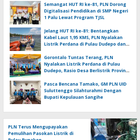
Semangat HUT RI ke-81, PLN Dorong
Digitalisasi Pendidikan di SMP Negeri
1 Palu Lewat Program TJSL
Jelang HUT RI ke-81: Bentangkan
Kabel Laut 1,95 KMS, PLN Nyalakan
Listrik Perdana di Pulau Dudepo dan
Tuntaskan 100 Persen Rasio Desa
Berlistrik Provinsi Gorontalo
Gorontalo Tuntas Terang, PLN
Nyalakan Listrik Perdana di Pulau
Dudepo, Rasio Desa Berlistrik Provinsi
Gorontalo Capai 100 Persen
Pasca Bencana Tamako, GM PLN UID
Suluttenggo Silahturahmi Dengan
Bupati Kepulauan Sangihe
PLN Terus Mengupayakan
Pemulihan Pasokan Listrik di
Pulau Bunaken