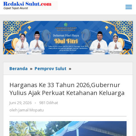
Lewati
ke
konten
Beranda
»
Pemprov Sulut
»
Harganas
Ke
33
Harganas Ke 33 Tahun 2026,Gubernur
Tahun
Yulius Ajak Perkuat Ketahanan Keluarga
2026,Gubernur
Yulius
Juni 29, 2026
oleh
-
981 Dilihat
Ajak
Jamal
oleh
Jamal Mopatu
Perkuat
Mopatu
Ketahanan
Keluarga