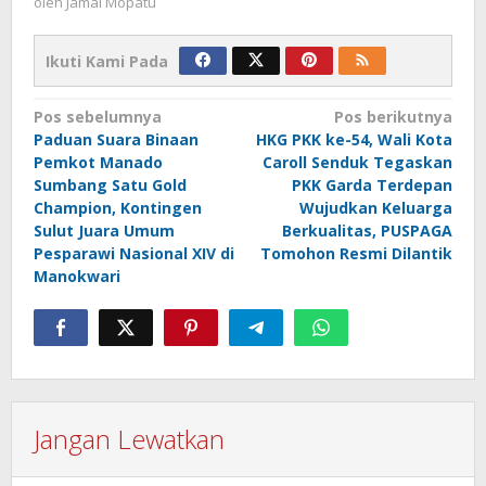
oleh
Jamal Mopatu
Ikuti Kami Pada
Navigasi
Pos sebelumnya
Pos berikutnya
Paduan Suara Binaan
HKG PKK ke-54, Wali Kota
pos
Pemkot Manado
Caroll Senduk Tegaskan
Sumbang Satu Gold
PKK Garda Terdepan
Champion, Kontingen
Wujudkan Keluarga
Sulut Juara Umum
Berkualitas, PUSPAGA
Pesparawi Nasional XIV di
Tomohon Resmi Dilantik
Manokwari
Jangan Lewatkan