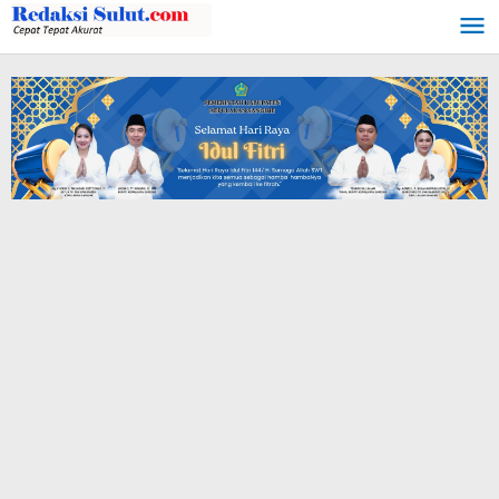
Lewati
ke
konten