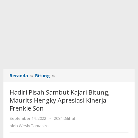
Beranda
»
Bitung
»
Hadiri
Pisah
Sambut
Hadiri Pisah Sambut Kajari Bitung,
Kajari
Maurits Hengky Apresiasi Kinerja
Bitung,
Frenkie Son
Maurits
Hengky
September 14, 2022
oleh
-
2084 Dilihat
Apresiasi
Wesly
oleh
Wesly Tamasiro
Kinerja
Tamasiro
Frenkie