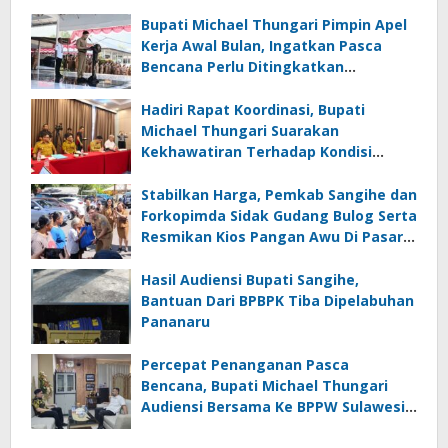
Bupati Michael Thungari Pimpin Apel
Kerja Awal Bulan, Ingatkan Pasca
Bencana Perlu Ditingkatkan
Kewaspasdaan dan Tetap
Berkoordinasi
Hadiri Rapat Koordinasi, Bupati
Michael Thungari Suarakan
Kekhawatiran Terhadap Kondisi
Layanan Komunikasi Di Sangihe
Stabilkan Harga, Pemkab Sangihe dan
Forkopimda Sidak Gudang Bulog Serta
Resmikan Kios Pangan Awu Di Pasar
Tradisional Towo’e
Hasil Audiensi Bupati Sangihe,
Bantuan Dari BPBPK Tiba Dipelabuhan
Pananaru
Percepat Penanganan Pasca
Bencana, Bupati Michael Thungari
Audiensi Bersama Ke BPPW Sulawesi
Utara