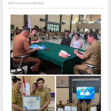
Yossius
Penghargaan
oleh
Yossius Lendentari
Lendentari
atas
Prestasi
Disdukcapil
Kabupaten
Kepulauan
Sangihe