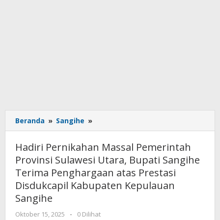
Beranda
»
Sangihe
»
Hadiri
Pernikahan
Massal
Hadiri Pernikahan Massal Pemerintah
Pemerintah
Provinsi Sulawesi Utara, Bupati Sangihe
Provinsi
Terima Penghargaan atas Prestasi
Sulawesi
Utara,
Disdukcapil Kabupaten Kepulauan
Bupati
Sangihe
Sangihe
Terima
Oktober 15, 2025
oleh
-
0 Dilihat