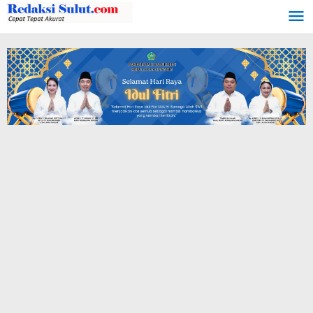
Lewati
ke
konten