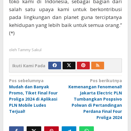
toko kami di Indonesia, sebagai bagian dari
salah satu upaya kami untuk berkontribusi
pada lingkungan dan planet guna terciptanya
kehidupan yang lebih baik untuk semua orang.”
(*)
oleh
Tammy Sakul
Ikuti Kami Pada
Navigasi
Pos sebelumnya
Pos berikutnya
Mudah dan Banyak
Kemenangan Fenomenal!
pos
Promo, Tiket Final Four
Jakarta Electric PLN
Proliga 2024 di Aplikasi
Tumbangkan Pospsivo
PLN Mobile Ludes
Polwan di Pertandingan
Terjual!
Perdana Final Four
Proliga 2024