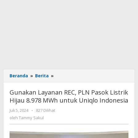
Beranda
»
Berita
»
Gunakan
Layanan
REC,
Gunakan Layanan REC, PLN Pasok Listrik
PLN
Hijau 8.978 MWh untuk Uniqlo Indonesia
Pasok
Listrik
Juli 5, 2024
oleh
-
827 Dilihat
Hijau
Tammy
oleh
Tammy Sakul
8.978
Sakul
MWh
untuk