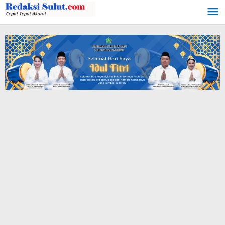
Lewati
ke
konten