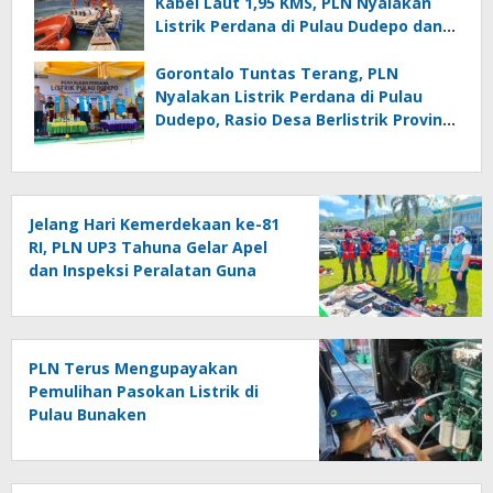
Kabel Laut 1,95 KMS, PLN Nyalakan
Listrik Perdana di Pulau Dudepo dan
Tuntaskan 100 Persen Rasio Desa
Berlistrik Provinsi Gorontalo
Gorontalo Tuntas Terang, PLN
Nyalakan Listrik Perdana di Pulau
Dudepo, Rasio Desa Berlistrik Provinsi
Gorontalo Capai 100 Persen
Jelang Hari Kemerdekaan ke-81
RI, PLN UP3 Tahuna Gelar Apel
dan Inspeksi Peralatan Guna
Pastikan Keandalan Listrik
Kepulauan Nusa Utara
PLN Terus Mengupayakan
Pemulihan Pasokan Listrik di
Pulau Bunaken